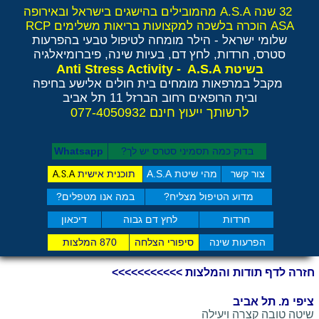
32 שנה A.S.A מהמובילים בהישגים בישראל ובאירופה
ASA הוכרה בלשכה למקצועות בריאות משלימים RCP
שלומי ישראל - הילר
מומחה לטיפול טבעי בהפרעות
סטרס, חרדות, לחץ דם, בעיות שינה, פיברומיאלגיה
Anti Stress Activity - A.S.A
בשיטת
מקבל במרפאות מומחים בית חולים אלישע בחיפה
ובית הרופאים רחוב הברזל 11 תל אביב
לרשותך ייעוץ חינם 077-4050932
בדוק כמה תסמיני סט​רס יש לך?
Whatsapp
צור קשר
מהי שיטת A.S.A
תוכנית אישית
A.S.A
מדוע הטיפול מצליח?
במה אנו מטפלים?
חרדות
לחץ דם גבוה
דיכאון
הפרעות שינה
סיפורי הצלחה
870 המלצות
חזרה לדף תודות והמלצות >>>>>>>>>>>
ציפי מ. תל אביב
שיטה טובה קצרה
ויעילה