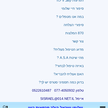
הפרעות קשב וריכוז
סיפור חיי שלומי
במה אנו מטפלים ?
סיפורי הצלחה
870 המלצות
צור קשר
מדוע הטיפול מצליח?
מהי שיטת A.S.A ?
באיזה טיפול לבחור?
האם אצליח להבריא?
בדוק כמה תסמיני סטרס יש לך?
טלפון 077-4050932 0522610487
איימל SISRAEL@014.NET.IL
שלומי ישראל-הילר מרפאות בשי...