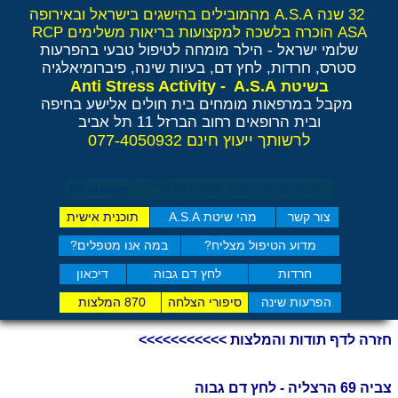
32 שנה A.S.A מהמובילים בהישגים בישראל ובאירופה
ASA הוכרה בלשכה למקצועות בריאות משלימים RCP
שלומי ישראל - הילר
מומחה לטיפול טבעי בהפרעות
סטרס, חרדות, לחץ דם, בעיות שינה, פיברומיאלגיה
Anti Stress Activity - A.S.A
בשיטת
מקבל במרפאות מומחים בית חולים אלישע בחיפה
ובית הרופאים רחוב הברזל 11 תל אביב
לרשותך ייעוץ חינם 077-4050932
בדוק כמה תסמיני סט​רס יש לך?
Whatsapp
צור קשר
מהי שיטת A.S.A
תוכנית אישית
מדוע הטיפול מצליח?
במה אנו מטפלים?
חרדות
לחץ דם גבוה
דיכאון
הפרעות שינה
סיפורי הצלחה
870 המלצות
חזרה לדף תודות והמלצות >>>>>>>>>>>
צביה 69 הרצליה - לחץ דם גבוה