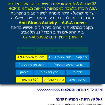
32 שנה A.S.A מהמובילים בהישגים בישראל ובאירופה
ASA הוכרה בלשכה למקצועות בריאות משלימים RCP
שלומי ישראל - הילר
מומחה לטיפול טבעי בהפרעות
סטרס, חרדות, לחץ דם, בעיות שינה, פיברומיאלגיה
Anti Stress Activity - A.S.A
בשיטת
מקבל במרפאות מומחים בית חולים אלישע בחיפה
ובית הרופאים רחוב הברזל 11 תל אביב
לרשותך ייעוץ חינם 077-4050932
בדוק כמה תסמיני סט​רס יש לך?
Whatsapp
צור קשר
מהי שיטת A.S.A
תוכנית אישית
A.S.A
מדוע הטיפול מצליח?
במה אנו מטפלים?
חרדות
לחץ דם גבוה
דיכאון
הפרעות שינה
סיפורי הצלחה
870 המלצות
חזרה לדף תודות והמלצות >>>>>>>>>>>
יגאל 70 חיפה - הפרעות שינה