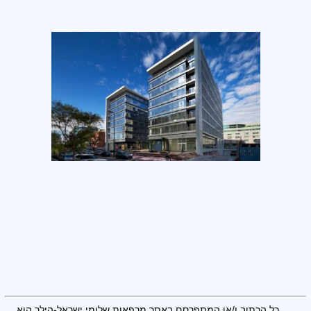
כל הכתוב ו/או המתפרסם באתר מרפאות שלומי ישראל-הילר הוא