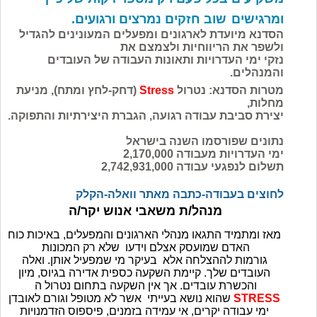
ומרגישים
שוב חזקים נמרצים ורגועים.
הסדנא מיועדת לארגונים ומפעלים המעונינים להגדיל
ולשפר את הריווחיות ולצמצם את
נזקי ימי העדרויות ותאונות העבודה של העובדים
והמנהלים.
מטרות הסדנא: נטרול
Stress
(דחק-לחץ ומתח), מניעת
מחלות,
יצירת סביבת עבודה רגועה, הגברת היצירתיות והתפוקה.
נתונים שפורסמו השנה בישראל
ימי העדרויות מעבודה 2,170,000
תשלום לנפגעי עבודה 2,742,931,000
לחוצים בעבודה-כתבה מאתר וואלה-הקלק
מנהל/ת משאבי אנוש יקר/ה
מאז ומתמיד התגאו מנהלי הארגונים והמפעלים, באיכות כוח
האדם שמועסק אצלם וידעו שלא רק המכונות
גורמות לההצלחה אלא בעיקר מי שמפעיל אותן. ואלה
העובדים שלך. קיימת השקעה כספית אדירה בגיוס, מיון
והכשרת עובדים. אך אין השקעה בתחום נטרול ה
STRESS
שהוא נושא בעייתי אשר לא מטופל וגורם לאובדן
ימי עבודה יקרים, אי עמידה בזמנים, פיספוס הזדמנויות