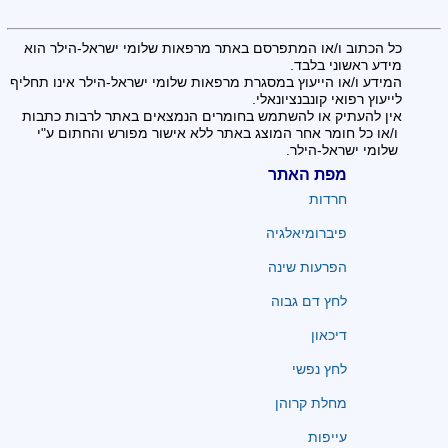
כל הכתוב ו/או המתפרסם באתר מרפאות שלומי ישראל-הילר הוא
מידע ראשוני בלבד.
המידע ו/או הייעוץ במסגרת מרפאות שלומי ישראל-הילר אינו תחליף
לייעוץ רפואי קונבנציונאלי.
אין להעתיק או להשתמש בחומרים הנמצאים באתר לרבות כתבות
ו/או כל חומר אחר המוצג באתר ללא אישור מפורש והחתום ע"י
שלומי ישראל-הילר.
מפת האתר
חרדות
פיברומיאלגיה
הפרעות שינה
לחץ דם גבוה
דיכאון
לחץ נפשי
מחלת קרוהן
עייפות