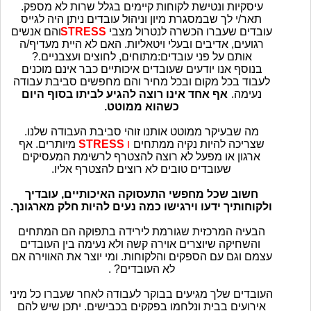
עיסקיות ונטישת לקוחות קיימים בגלל שרות לא מספק.
תאר/י לך שבמסגרת מיון וניהול עובדים ניתן היה לגייס
עובדים שעברו הכשרה לנטרול מצבי
STRESS
והם אנשים
רגועים, אדיבים ובעלי ויטאליות. האם לא היית מעדיף/ה
אותם על פני עובדים:מתוחים, לחוצים ועצבניים.?
בנוסף אנו יודעים שעובדים איכותיים כבר אינם מוכנים
לעבוד בכל מקום ובכל מחיר והם מחפשים סביבת עבודה
נעימה.
אף אחד אינו רוצה להגיע לביתו בסוף היום
כשהוא ממוטט.
מה שבעיקר ממוטט אותנו זוהי סביבת העבודה שלנו.
שצריכה להיות נקיה ממתחים
ו
STRESS
מיותרים. אף
ארגון או מפעל לא רוצה להצטרף לרשימת המעסיקים
שעובדים טובים לא רוצים להצטרף אליו.
חשוב שכל מחפשי התעסוקה האיכותיים, עובדיך
ולקוחותיך ידעו וירגישו כמה נעים להיות חלק מארגונך.
הבעיה המרכזית שגורמת לירידה בתפוקה הם המתחים
והשחיקה שיוצרים אוירה קשה ולא נעימה בין העובדים
עצמם וגם עם הספקים והלקוחות. ומי יוצר את האווירה אם
לא העובדים? .
העובדים שלך מגיעים בבוקר לעבודה לאחר שעברו כל מיני
אירועים בבית ונלחמו בפקקים בכבישים. יתכן שיש להם