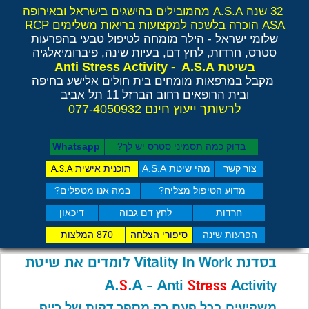
32 שנה A.S.A מהמובילים בהישגים בישראל ובאירופה
ASA הוכרה בלשכה למקצועות בריאות משלימים RCP
שלומי ישראל - הילר
מומחה לטיפול טבעי בהפרעות
סטרס, חרדות, לחץ דם, בעיות שינה, פיברומיאלגיה
Anti Stress Activity - A.S.A
בשיטת
מקבל במרפאות מומחים בית חולים אלישע בחיפה
ובית הרופאים רחוב הברזל 11 תל אביב
לרשותך ייעוץ חינם 077-4050932
בדוק כמה תסמיני סט​רס יש לך?
Whatsapp
צור קשר
מהי שיטת A.S.A
תוכנית אישית
A.S.A
מדוע הטיפול מצליח?
במה אנו מטפלים?
חרדות
לחץ דם גבוה
דיכאון
הפרעות שינה
סיפורי הצלחה
870 המלצות
בסדנת
Vitality In Work
לומדים את שיטת
A.
S
.A - Anti
Stress
Activity
משקיעים בכל פעם רק מספר דקות של כייף