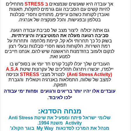
אך עובדה היא שאנשים שנמצאים
ב
STRESS
מתחילים
להיות קשים עם הסביבה וגם גורמים לתקלות, תאונות
ואובדן לקוחות כשהם עייפים, מתוחים וחסרי סבלנות
בטלפון ובפגישות. והכל פונקציה של אנרגיה.
גם את/ה יכול/ה ליצור מצב של סביבת עבודה רגועה.
סביבה רגועה מעלה את המוטיבציה והיצירתיות.
בשוק כל כך תחרותי ולא קל, קיימת מלחמה ותחרות על
רמת השירות. הלקוחות נעשו חסרי סבלנות ובעלי רצון
לנקום ולעזוב בהזדמנות הראשונה שיש להם. אנחנו חייבים
למנוע זאת.
העובדים שלך יוכלו לקבל קורס חד יומי או בסופ"ש בו
יילמדו, יוכשרו ויתרגלו תהליכים של עקרונות שיטת
S.A
.
A
(Anti Stress Activity)
לנטרול מצבי
STRESS
וכניסה
למצב של שלווה, התמלאות באנרגיה ויטאלית והגברת
תפוקה.
עובדים אלו יהיו יותר בריאים ורגועים ופחות ימי עבודה
ילכו לאיבוד.
מנחה הסדנא:
שלומי ישראל פיתח ומפעיל את שיטת Anti Stress
Activity
משנת 1994.
מנהל את המרכז לסדנאות
My Way בוגר הקולג'