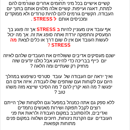
קשיים אישיים בכל מיני תחומים אחרים שגורמים להם
למתח, דאגה ועייפות. קשיים אלה מלווים אותם בתוך יום
העבודה. הקשיים גורמים להם להיות טרודים ולא ממוקדים
ומכניסים אותם
ל
STRESS
.
אף עובד אינו מעוניין להיות
ב
STRESS
אך זה פוגע בך
המעסיק והתפוקה יורדת ואתה סופג את זה. אך מה יכול
לעשות העובד אם אין לו שום דרך או כלים לצאת
מה
?
STRESS
ישנם מעסיקים אדיבים ששולחים את העובדים שלהם לאיזה
יום כייף בבריכה כדי להירגע אבל כולנו יודעים שזה
מחזיק רק שעתיים ומה הלאה ?
ואיך יראה יום העבודה של עובד סטרסי כשיפגש במהלך
היום עם לקוחות ועם שותפים שלו לעבודה. איזה אדם הם
יפגשו ? מה הוא יקרין להם ? מה הסיכוי שייצא מזה משהו
טוב ?
ללא ספק גם אתה כמנהל במפעל וגם הלקוחות שלך הייתם
רוצים לקבל תפוקה ושירות מאנשים נחמדים
ואדיבים, ולהסתובב במקום העבודה ולראות את פני
העובדים עם הקרנת נינוחות, חיוכים ושלווה במקום פנים
מתוחות וקפואות.