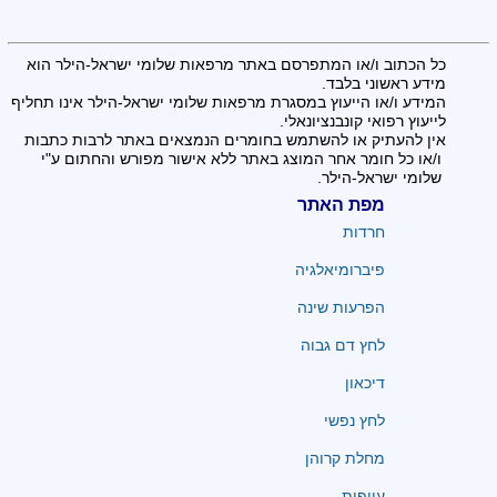
כל הכתוב ו/או המתפרסם באתר מרפאות שלומי ישראל-הילר הוא
מידע ראשוני בלבד.
המידע ו/או הייעוץ במסגרת מרפאות שלומי ישראל-הילר אינו תחליף
לייעוץ רפואי קונבנציונאלי.
אין להעתיק או להשתמש בחומרים הנמצאים באתר לרבות כתבות
ו/או כל חומר אחר המוצג באתר ללא אישור מפורש והחתום ע"י
שלומי ישראל-הילר.
מפת האתר
חרדות
פיברומיאלגיה
הפרעות שינה
לחץ דם גבוה
דיכאון
לחץ נפשי
מחלת קרוהן
עייפות