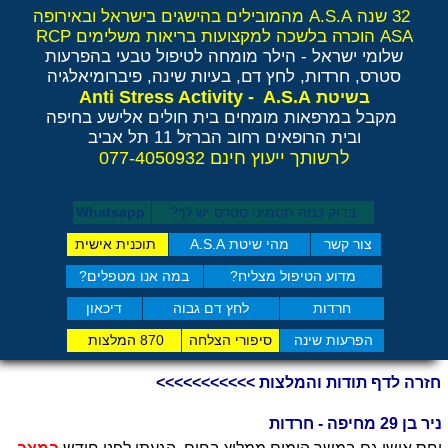
32 שנה A.S.A מהמובילים בהישגים בישראל ובאירופה
ASA הוכרה בלשכה למקצועות בריאות משלימים RCP
שלומי ישראל - הילר
מומחה לטיפול טבעי בהפרעות
סטרס, חרדות, לחץ דם, בעיות שינה, פיברומיאלגיה
Anti Stress Activity - A.S.A
בשיטת
מקבל במרפאות מומחים בית חולים אלישע בחיפה
ובית הרופאים רחוב הברזל 11 תל אביב
לרשותך ייעוץ חינם 077-4050932
בדוק כמה תסמיני סט​רס יש לך?
Whatsapp
צור קשר
מהי שיטת A.S.A
תוכנית אישית
מדוע הטיפול מצליח?
במה אנו מטפלים?
חרדות
לחץ דם גבוה
דיכאון
הפרעות שינה
סיפורי הצלחה
870 המלצות
חזרה לדף תודות והמלצות >>>>>>>>>>>
ניר בן 29 מחיפה - חרדות