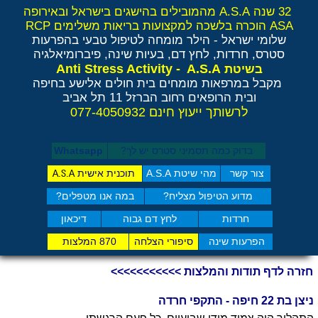
32 שנה A.S.A מהמובילים בהישגים בישראל ובאירופה
ASA הוכרה בלשכה למקצועות בריאות משלימים RCP
שלומי ישראל - הילר
מומחה לטיפול טבעי בהפרעות
סטרס, חרדות, לחץ דם, בעיות שינה, פיברומיאלגיה
Anti Stress Activity - A.S.A
בשיטת
מקבל במרפאות מומחים בית חולים אלישע בחיפה
ובית הרופאים רחוב הברזל 11 תל אביב
לרשותך ייעוץ חינם 077-4050932
בדוק כמה תסמיני סט​רס יש לך?
Whatsapp
צור קשר
מהי שיטת A.S.A
תוכנית אישית
A.S.A
מדוע הטיפול מצליח?
במה אנו מטפלים?
חרדות
לחץ דם גבוה
דיכאון
הפרעות שינה
סיפורי הצלחה
870 המלצות
חזרה לדף תודות והמלצות >>>>>>>>>>>
ניצן בת 22 חיפה - התקפי חרדה