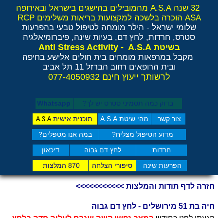
32 שנה A.S.A מהמובילים בהישגים בישראל ובאירופה
ASA הוכרה בלשכה למקצועות בריאות משלימים RCP
שלומי ישראל - הילר
מומחה לטיפול טבעי בהפרעות
סטרס, חרדות, לחץ דם, בעיות שינה, פיברומיאלגיה
Anti Stress Activity - A.S.A
בשיטת
מקבל במרפאות מומחים בית חולים אלישע בחיפה
ובית הרופאים רחוב הברזל 11 תל אביב
לרשותך ייעוץ חינם 077-4050932
בדוק כמה תסמיני סט​רס יש לך?
Whatsapp
צור קשר
מהי שיטת A.S.A
תוכנית אישית
A.S.A
מדוע הטיפול מצליח?
במה אנו מטפלים?
חרדות
לחץ דם גבוה
דיכאון
הפרעות שינה
סיפורי הצלחה
870 המלצות
חזרה לדף תודות והמלצות >>>>>>>>>>>
חיה בת 51 מירושלים - לחץ דם גבוה