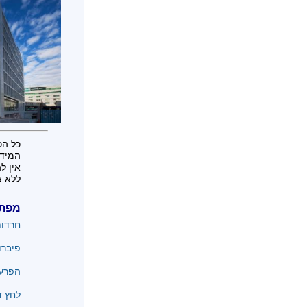
כל הכ
המידע
אין ל
ללא א
מפת
חרדו
פיברו
הפרעו
לחץ ד