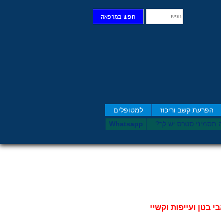
חפש
חפש במרפאה
הפרעת קשב וריכוז
למטופלים
 תסמיני סט​רס יש לך?
Whatsapp
 בטן ועייפות וקשיי