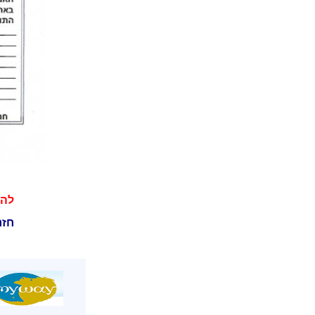
להג
חזר