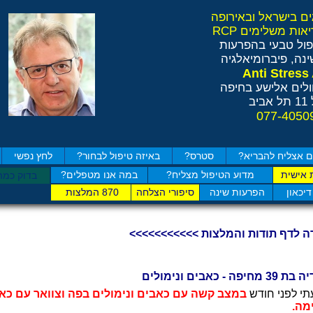
ול טבעי בהפרעות
נה, פיברומיאלגיה
לים אלישע בחיפה
ב
 אצליח להבריא?
סטרס?
באיזה טיפול לבחור?
לחץ נפשי
 אישית
מדוע הטיפול מצליח?
במה אנו מטפלים?
בדוק כמה
דיכאון
הפרעות שינה
סיפורי הצלחה
870 המלצות
ה לדף תודות והמלצות >>>>>>>>>>>
 מחיפה - כאבים ונימולים
תי לפני חודש
במצב קשה עם כאבים ונימולים בפה וצוואר עם כאבי
מה.