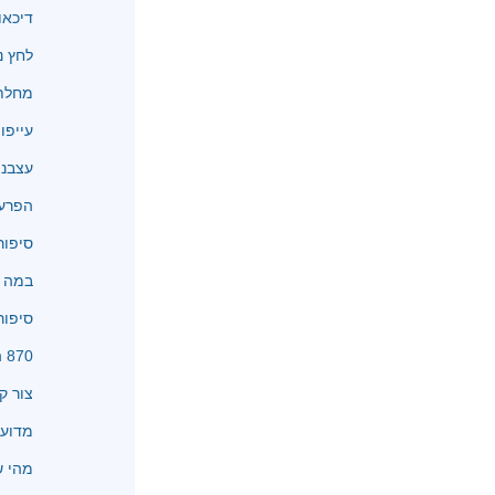
דיכאו
לחץ נ
מחלת 
עייפו
עצבנו
הפרעו
סיפור
במה א
סיפור
870 המלצות
צור ק
מדוע 
מהי שיטת