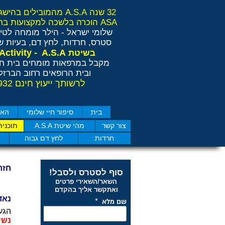
32 שנה A.S.A מהמובילים בהישגים בישראל ובאירופה
ASA הוכרה בלשכה למקצועות בריאות משלימים RCP
שלומי ישראל - הילר
מומחה לטיפ
סטרס, חרדות, לחץ דם, בעיות שי
Anti Stress Activity - A.S.A
בשיטת
מקבל במרפאות מומחים בית חו
ובית הרופאים רחוב הברזל 11 תל אבי
לרשותך ייעוץ חינם 077-4050932
בית
סיפור חיי שלומי
האם
צור קשר
מהי שיטת A.S.A
תוכנית
חרדות
לחץ דם גבוה
חזר
סוף לסטרס ולסבל!
השאר/השאירי פרטים
ואתקשר אליך בהקדם
נאדיה בת 39
הגע
נשי