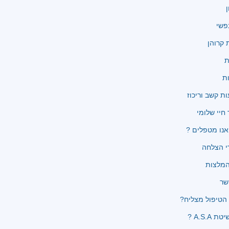
ן
פשי
קרוהן
ת
ת
ת קשב וריכוז
 חיי שלומי
נו מטפלים ?
י הצלחה
שר
הטיפול מצליח?
 A.S.A ?