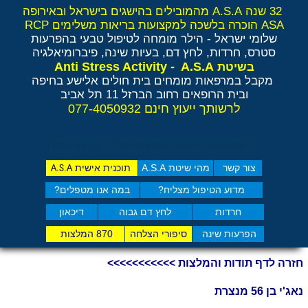
32 שנה A.S.A מהמובילים בהישגים בישראל ובאירופה
ASA הוכרה בלשכה למקצועות בריאות משלימים RCP
שלומי ישראל - הילר
מומחה לטיפול טבעי בהפרעות
סטרס, חרדות, לחץ דם, בעיות שינה, פיברומיאלגיה
Anti Stress Activity - A.S.A
בשיטת
מקבל במרפאות מומחים בית חולים אלישע בחיפה
ובית הרופאים רחוב הברזל 11 תל אביב
לרשותך ייעוץ חינם 077-4050932
בדוק כמה תסמיני סט​רס יש לך?
Whatsapp
צור קשר
מהי שיטת A.S.A
תוכנית אישית
A.S.A
מדוע הטיפול מצליח?
במה אנו מטפלים?
חרדות
לחץ דם גבוה
דיכאון
הפרעות שינה
סיפורי הצלחה
870 המלצות
חזרה לדף תודות והמלצות >>>>>>>>>>>
נאג'י בן 56 מנצרת