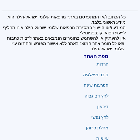
כל הכתוב ו/או המתפרסם באתר מרפאות שלומי ישראל-הילר הוא
מידע ראשוני בלבד.
המידע ו/או הייעוץ במסגרת מרפאות שלומי ישראל-הילר אינו תחליף
לייעוץ רפואי קונבנציונאלי.
אין להעתיק או להשתמש בחומרים הנמצאים באתר לרבות כתבות
ו/או כל חומר אחר המוצג באתר ללא אישור מפורש והחתום ע"י
שלומי ישראל-הילר.
מפת האתר
חרדות
פיברומיאלגיה
הפרעות שינה
לחץ דם גבוה
דיכאון
לחץ נפשי
מחלת קרוהן
עייפות