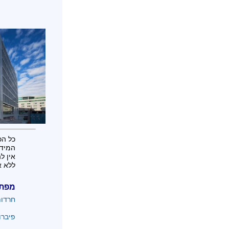
כל הכ
המידע
אין ל
ללא א
מפת
חרדו
פיברו