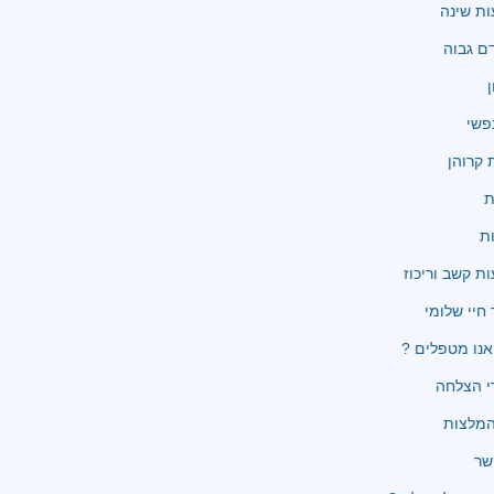
ת שינה
ם גבוה
ן
פשי
קרוהן
ת
ת
ת קשב וריכוז
 חיי שלומי
נו מטפלים ?
י הצלחה
שר