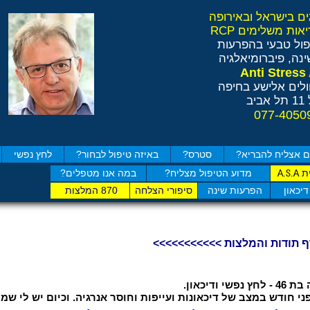
ול טבעי בהפרעות
נה, פיברומיאלגיה
לים אלישע בחיפה
ב
 אצליח להבריא?
סטרס?
באיזה טיפול לבחור?
לחץ נפשי
ת
מדוע הטיפול מצליח?
במה אנו מטפלים?
A.S.A
בדוק כמה
דיכאון
הפרעות שינה
סיפורי הצלחה
870 המלצות
ף תודות והמלצות >>>>>>>>>>>
פשי ודיכאון.
ני חודש במצב של דיכאונות ועייפות וחוסר אנרגיה. וכיום יש לי שמ