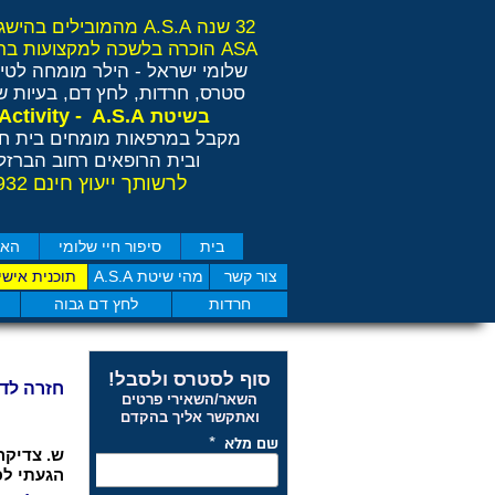
32 שנה A.S.A מהמובילים בהישגים בישראל ובאירופה
ASA הוכרה בלשכה למקצועות בריאות משלימים RCP
שלומי ישראל - הילר
מומחה לטיפ
סטרס, חרדות, לחץ דם, בעיות שי
Anti Stress Activity - A.S.A
בשיטת
מקבל במרפאות מומחים בית חו
ובית הרופאים רחוב הברזל 11 תל אבי
לרשותך ייעוץ חינם 077-4050932
בית
סיפור חיי שלומי
האם
צור קשר
מהי שיטת A.S.A
תוכנית אישי
חרדות
לחץ דם גבוה
סוף לסטרס ולסבל!
חזרה לד
השאר/השאירי פרטים
ואתקשר אליך בהקדם
ש. צדיקה בת 46 - לחץ נ
הגעתי לפ