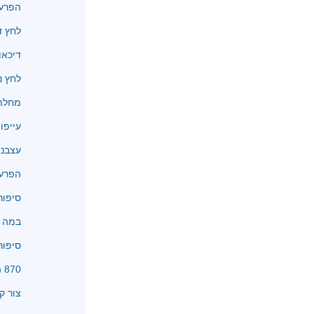
הפרעו
לחץ ד
דיכאו
לחץ נ
מחלת 
עייפו
עצבנו
הפרעו
סיפור
במה א
סיפור
870 המלצות
צור ק