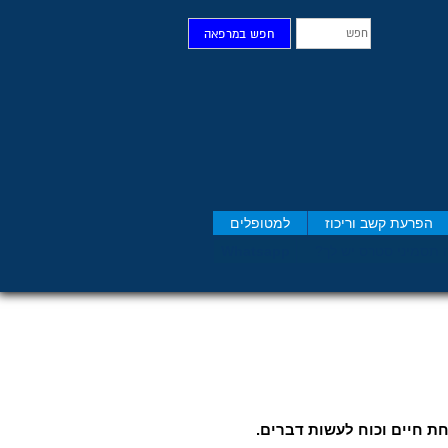
חפש
חפש במרפאה
הפרעת קשב וריכוז
למטופלים
 תסמיני סט​רס יש לך?
Whatsapp
חת חיים וכוח לעשות דברים.