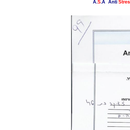
S
.A Anti
Stre