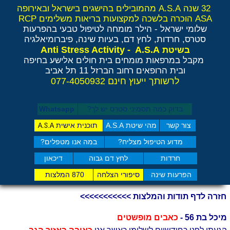
32 שנה A.S.A מהמובילים בהישגים בישראל ובאירופה
ASA הוכרה בלשכה למקצועות בריאות משלימים RCP
שלומי ישראל - הילר
מומחה לטיפול טבעי בהפרעות
סטרס, חרדות, לחץ דם, בעיות שינה, פיברומיאלגיה
Anti Stress Activity - A.S.A
בשיטת
מקבל במרפאות מומחים בית חולים אלישע בחיפה
ובית הרופאים רחוב הברזל 11 תל אביב
לרשותך ייעוץ חינם 077-4050932
בדוק כמה תסמיני סט​רס יש לך?
Whatsapp
צור קשר
מהי שיטת A.S.A
תוכנית אישית
A.S.A
מדוע הטיפול מצליח?
במה אנו מטפלים?
חרדות
לחץ דם גבוה
דיכאון
הפרעות שינה
סיפורי הצלחה
870 המלצות
חזרה לדף תודות והמלצות >>>>>>>>>>>
מיכל בת 56 -
כאבים מופשטים