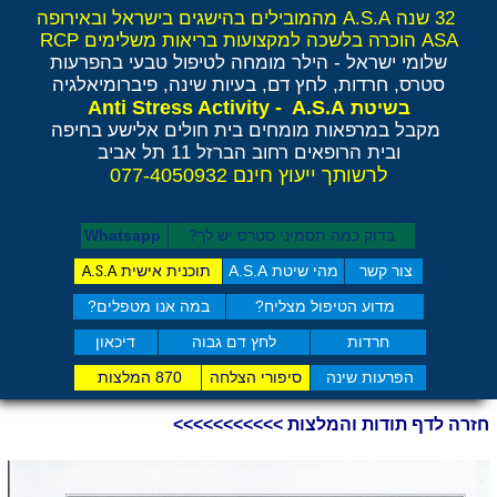
32 שנה A.S.A מהמובילים בהישגים בישראל ובאירופה
ASA הוכרה בלשכה למקצועות בריאות משלימים RCP
שלומי ישראל - הילר
מומחה לטיפול טבעי בהפרעות
סטרס, חרדות, לחץ דם, בעיות שינה, פיברומיאלגיה
Anti Stress Activity - A.S.A
בשיטת
מקבל במרפאות מומחים בית חולים אלישע בחיפה
ובית הרופאים רחוב הברזל 11 תל אביב
לרשותך ייעוץ חינם 077-4050932
בדוק כמה תסמיני סט​רס יש לך?
Whatsapp
צור קשר
מהי שיטת A.S.A
תוכנית אישית
A.S.A
מדוע הטיפול מצליח?
במה אנו מטפלים?
חרדות
לחץ דם גבוה
דיכאון
הפרעות שינה
סיפורי הצלחה
870 המלצות
חזרה לדף תודות והמלצות >>>>>>>>>>>