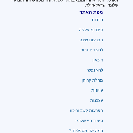
ו/או כל חומר אחר המוצג באתר ללא אישור מפורש והחתום ע"י
שלומי ישראל-הילר.
מפת האתר
חרדות
פיברומיאלגיה
הפרעות שינה
לחץ דם גבוה
דיכאון
לחץ נפשי
מחלת קרוהן
עייפות
עצבנות
הפרעות קשב וריכוז
סיפור חיי שלומי
במה אנו מטפלים ?