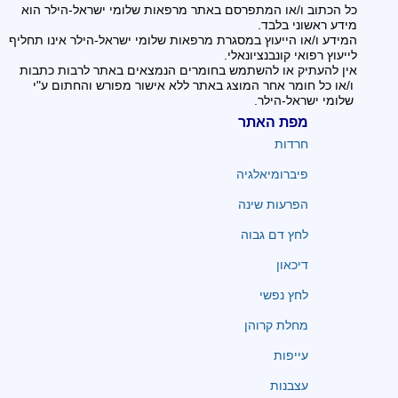
כל הכתוב ו/או המתפרסם באתר מרפאות שלומי ישראל-הילר הוא
מידע ראשוני בלבד.
המידע ו/או הייעוץ במסגרת מרפאות שלומי ישראל-הילר אינו תחליף
לייעוץ רפואי קונבנציונאלי.
אין להעתיק או להשתמש בחומרים הנמצאים באתר לרבות כתבות
ו/או כל חומר אחר המוצג באתר ללא אישור מפורש והחתום ע"י
שלומי ישראל-הילר.
מפת האתר
חרדות
פיברומיאלגיה
הפרעות שינה
לחץ דם גבוה
דיכאון
לחץ נפשי
מחלת קרוהן
עייפות
עצבנות