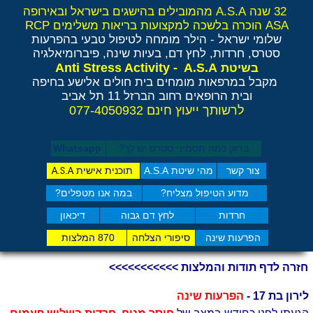
32 שנה A.S.A מהמובילים בהישגים בישראל ובאירופה
ASA הוכרה בלשכה למקצועות בריאות משלימים RCP
שלומי ישראל - הילר
מומחה לטיפול טבעי בהפרעות
סטרס, חרדות, לחץ דם, בעיות שינה, פיברומיאלגיה
Anti Stress Activity - A.S.A
בשיטת
מקבל במרפאות מומחים בית חולים אלישע בחיפה
ובית הרופאים רחוב הברזל 11 תל אביב
לרשותך ייעוץ חינם 077-4050932
בדוק כמה תסמיני סט​רס יש לך?
Whatsapp
צור קשר
מהי שיטת A.S.A
תוכנית אישית
A.S.A
מדוע הטיפול מצליח?
במה אנו מטפלים?
חרדות
לחץ דם גבוה
דיכאון
הפרעות שינה
סיפורי הצלחה
870 המלצות
חזרה לדף תודות והמלצות >>>>>>>>>>>
לירון בת 17 -
הפרעות שינה