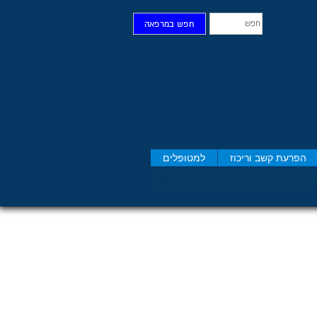
חפש
חפש במרפאה
הפרעת קשב וריכוז
למטופלים
 תסמיני סט​רס יש לך?
Whatsapp