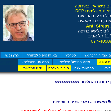
ול טבעי בהפרעות
נה, פיברומיאלגיה
לים אלישע בחיפה
ב
 אצליח להבריא?
סטרס?
באיזה טיפול לבחור?
לחץ נפשי
ת
מדוע הטיפול מצליח?
במה אנו מטפלים?
A.S.A
בדוק כמה
דיכאון
הפרעות שינה
סיפורי הצלחה
870 המלצות
ף תודות והמלצות >>>>>>>>>>>
ני חודש
במצב סטרס רציני ולא הצלחתי לנשום עמוק.