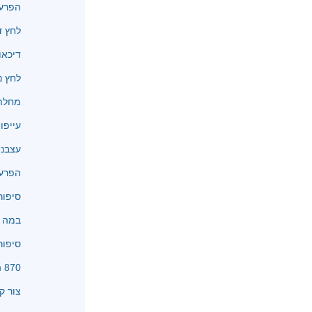
הפרעו
לחץ ד
דיכאו
לחץ נ
מחלת 
עייפו
עצבנו
הפרעו
סיפור
במה א
סיפור
870 המלצות
צור ק