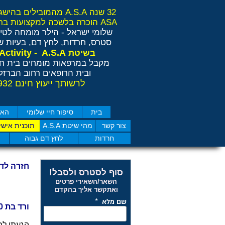
32 שנה A.S.A מהמובילים בהישגים בישראל ובאירופה
ASA הוכרה בלשכה למקצועות בריאות משלימים RCP
שלומי ישראל - הילר
מומחה לטיפ
סטרס, חרדות, לחץ דם, בעיות שי
Anti Stress Activity - A.S.A
בשיטת
מקבל במרפאות מומחים בית חו
ובית הרופאים רחוב הברזל 11 תל אבי
לרשותך ייעוץ חינם 077-4050932
בית
סיפור חיי שלומי
האם
צור קשר
מהי שיטת A.S.A
תוכנית אישי
חרדות
לחץ דם גבוה
חזרה לד
סוף לסטרס ולסבל!
השאר/השאירי פרטים
ואתקשר אליך בהקדם
ורד בת 50 מאשדוד - כאבי שרירים ועייפות.
הגעתי לפ