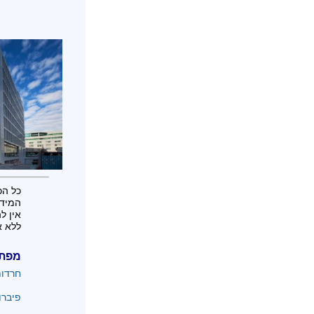
כל הכ
המידע
אין ל
ללא א
מפת
חרדו
פיברו