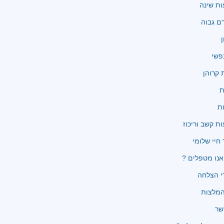
ת שינה
ם גבוה
ן
פשי
קרוהן
ת
ת
ת קשב וריכוז
 חיי שלומי
נו מטפלים ?
י הצלחה
שר