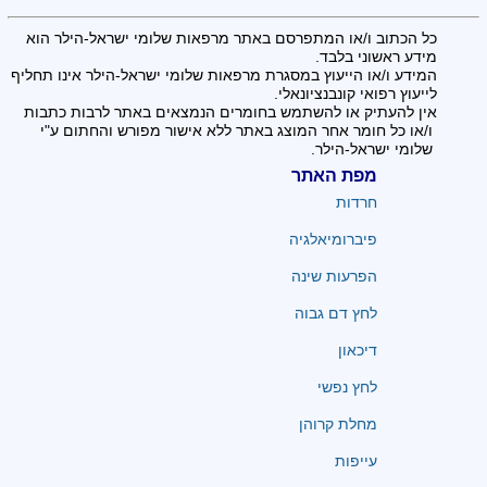
כל הכתוב ו/או המתפרסם באתר מרפאות שלומי ישראל-הילר הוא
מידע ראשוני בלבד.
המידע ו/או הייעוץ במסגרת מרפאות שלומי ישראל-הילר אינו תחליף
לייעוץ רפואי קונבנציונאלי.
אין להעתיק או להשתמש בחומרים הנמצאים באתר לרבות כתבות
ו/או כל חומר אחר המוצג באתר ללא אישור מפורש והחתום ע"י
שלומי ישראל-הילר.
מפת האתר
חרדות
פיברומיאלגיה
הפרעות שינה
לחץ דם גבוה
דיכאון
לחץ נפשי
מחלת קרוהן
עייפות