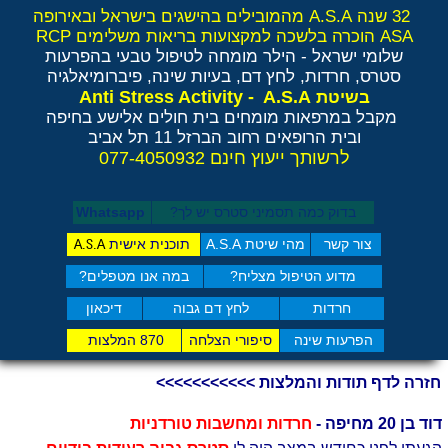
32 שנה A.S.A מהמובילים בהישגים בישראל ובאירופה
ASA הוכרה בלשכה למקצועות בריאות משלימים RCP
שלומי ישראל - הילר
מומחה לטיפול טבעי בהפרעות
סטרס, חרדות, לחץ דם, בעיות שינה, פיברומיאלגיה
Anti Stress Activity - A.S.A
בשיטת
מקבל במרפאות מומחים בית חולים אלישע בחיפה
ובית הרופאים רחוב הברזל 11 תל אביב
לרשותך ייעוץ חינם 077-4050932
בדוק כמה תסמיני סט​רס יש לך?
Whatsapp
צור קשר
מהי שיטת A.S.A
תוכנית אישית
A.S.A
מדוע הטיפול מצליח?
במה אנו מטפלים?
חרדות
לחץ דם גבוה
דיכאון
הפרעות שינה
סיפורי הצלחה
870 המלצות
חזרה לדף תודות והמלצות >>>>>>>>>>>
דוד בן 20 מחיפה -
חרדות ומחשבות טורדניות