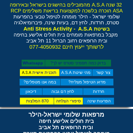
32 שנה A.S.A מהמובילים בהישגים בישראל ובאירופה
ASA הוכרה בלשכה למקצועות בריאות משלימים RCP
שלומי ישראל - הילר
מומחה לטיפול טבעי בהפרעות
סטרס, חרדות, לחץ דם, בעיות שינה, פיברומיאלגיה
Anti Stress Activity - A.S.A
בשיטת
מקבל במרפאות מומחים בית חולים אלישע בחיפה
ובית הרופאים רחוב הברזל 11 תל אביב
לרשותך ייעוץ חינם 077-4050932
בדוק כמה תסמיני סט​רס יש לך?
Whatsapp
צור קשר
מהי שיטת A.S.A
תוכנית אישית
A.S.A
מדוע הטיפול מצליח?
במה אנו מטפלים?
חרדות
לחץ דם גבוה
דיכאון
הפרעות שינה
סיפורי הצלחה
870 המלצות
מרפאות שלומי ישראל-הילר
בית חולים אלישע חיפה
ובית הרופאים תל אביב