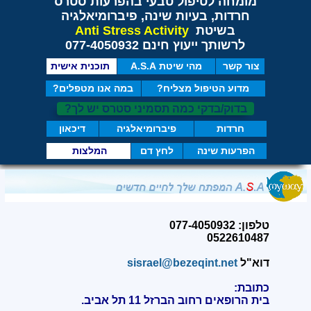
מומחה לטיפול טבעי בהפרעות סטרס
חרדות, בעיות שינה, פיברומיאלגיה
בשיטת
Anti Stress Activity
לרשותך ייעוץ חינם 077-4050932
צור קשר
מהי שיטת A.S.A
תוכנית אישית
מדוע הטיפול מצליח?
במה אנו מטפלים?
בדוק/בדקי כמה תסמיני סטרס יש לך?
חרדות
פיברומיאלגיה
דיכאון
הפרעות שינה
לחץ דם
המלצות
טלפון: 077-4050932
0522610487
דוא"ל
sisrael@bezeqint.net
כתובת:
בית הרופאים רחוב הברזל 11 תל אביב.