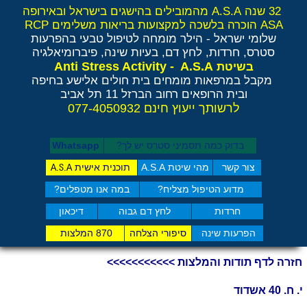
32 שנה A.S.A מהמובילים בהישגים בישראל ובאירופה
ASA הוכרה בלשכה למקצועות בריאות משלימים RCP
שלומי ישראל - הילר
מומחה לטיפול טבעי בהפרעות
סטרס, חרדות, לחץ דם, בעיות שינה, פיברומיאלגיה
Anti Stress Activity - A.S.A
בשיטת
מקבל במרפאות מומחים בית חולים אלישע בחיפה
ובית הרופאים רחוב הברזל 11 תל אביב
לרשותך ייעוץ חינם 077-4050932
בדוק כמה תסמיני סט​רס יש לך?
Whatsapp
צור קשר
מהי שיטת A.S.A
תוכנית אישית
A.S.A
מדוע הטיפול מצליח?
במה אנו מטפלים?
חרדות
לחץ דם גבוה
דיכאון
הפרעות שינה
סיפורי הצלחה
870 המלצות
חזרה לדף תודות והמלצות >>>>>>>>>>>
י. ח. 40 אשדוד