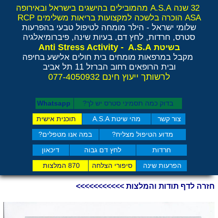
32 שנה A.S.A מהמובילים בהישגים בישראל ובאירופה
ASA הוכרה בלשכה למקצועות בריאות משלימים RCP
שלומי ישראל - הילר
מומחה לטיפול טבעי בהפרעות
סטרס, חרדות, לחץ דם, בעיות שינה, פיברומיאלגיה
Anti Stress Activity - A.S.A
בשיטת
מקבל במרפאות מומחים בית חולים אלישע בחיפה
ובית הרופאים רחוב הברזל 11 תל אביב
לרשותך ייעוץ חינם 077-4050932
בדוק כמה תסמיני סט​רס יש לך?
Whatsapp
צור קשר
מהי שיטת A.S.A
תוכנית אישית
מדוע הטיפול מצליח?
במה אנו מטפלים?
חרדות
לחץ דם גבוה
דיכאון
הפרעות שינה
סיפורי הצלחה
870 המלצות
חזרה לדף תודות והמלצות >>>>>>>>>>>