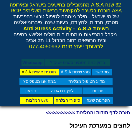
32 שנה A.S.A מהמובילים בהישגים בישראל ובאירופה
ASA הוכרה בלשכה למקצועות בריאות משלימים RCP
שלומי ישראל - הילר
מומחה לטיפול טבעי בהפרעות
סטרס, חרדות, לחץ דם, בעיות שינה, פיברומיאלגיה
Anti Stress Activity - A.S.A
בשיטת
מקבל במרפאות מומחים בית חולים אלישע בחיפה
ובית הרופאים רחוב הברזל 11 תל אביב
לרשותך ייעוץ חינם 077-4050932
בדוק כמה תסמיני סט​רס יש לך?
Whatsapp
צור קשר
מהי שיטת A.S.A
תוכנית אישית
A.S.A
מדוע הטיפול מצליח?
במה אנו מטפלים?
חרדות
לחץ דם גבוה
דיכאון
הפרעות שינה
סיפורי הצלחה
870 המלצות
חזרה לדף תודות והמלצות >>>>>>>>>>>
לחצים במערכת העיכול