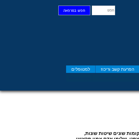
חפש
חפש במרפאה
הפרעת קשב וריכוז
למטופלים
 תסמיני סט​רס יש לך?
Whatsapp
ומות שונים שיטות שונות,
מנו. שלומי אדם אמין מקצועי