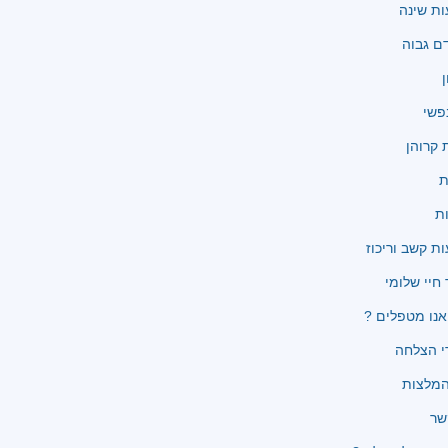
ת שינה
ם גבוה
ן
פשי
קרוהן
ת
ת
ת קשב וריכוז
 חיי שלומי
נו מטפלים ?
י הצלחה
שר