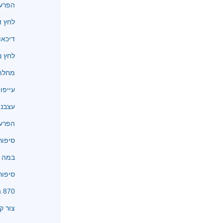
הפרעו
לחץ ד
דיכאו
לחץ נ
מחלת 
עייפו
עצבנו
הפרעו
סיפור
במה א
סיפור
870 המלצות
צור ק