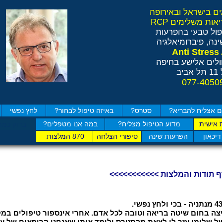
ול טבעי בהפרעות
נה, פיברומיאלגיה
לים אלישע בחיפה
ב
 אצליח להבריא?
סטרס?
באיזה טיפול לבחור?
לחץ נפשי
 אישית
מדוע הטיפול מצליח?
במה אנו מטפלים?
בדוק כמה
דיכאון
הפרעות שינה
סיפורי הצלחה
870 המלצות
ף תודות והמלצות >>>>>>>>>>>
צה בחום שיטה בריאה וטובה לכל אדם. אחרי אינספור טיפולים במק
ל שלומי עזר לי לצאת מהסטרס ולימד אותי שאנחנו הרופאים של עצ