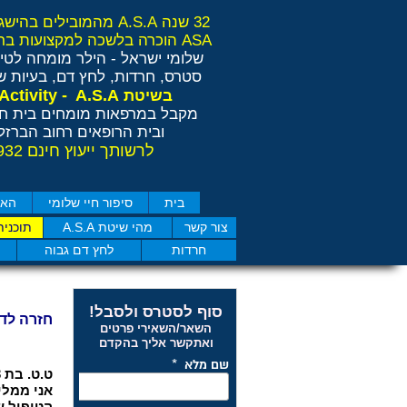
32 שנה A.S.A מהמובילים בהישגים בישראל ובאירופה
ASA הוכרה בלשכה למקצועות בריאות משלימים RCP
שלומי ישראל - הילר
מומחה לטיפ
סטרס, חרדות, לחץ דם, בעיות שי
Anti Stress Activity - A.S.A
בשיטת
מקבל במרפאות מומחים בית חו
ובית הרופאים רחוב הברזל 11 תל אבי
לרשותך ייעוץ חינם 077-4050932
בית
סיפור חיי שלומי
האם
צור קשר
מהי שיטת A.S.A
תוכנית
חרדות
לחץ דם גבוה
סוף לסטרס ולסבל!
חזרה לד
השאר/השאירי פרטים
ואתקשר אליך בהקדם
ט.ט. בת 43 מנתניה - בכי ולחץ נפשי.
אני ממלי
הטיפול ש