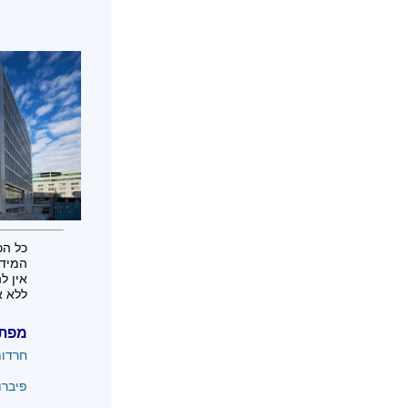
כל הכ
המידע
אין ל
ללא א
מפת
חרדו
פיברו