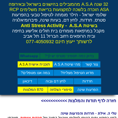
32 שנה A.S.A מהמובילים בהישגים בישראל ובאירופה
ASA הוכרה בלשכה למקצועות בריאות משלימים RCP
שלומי ישראל - הילר
מומחה לטיפול טבעי בהפרעות
סטרס, חרדות, לחץ דם, בעיות שינה, פיברומיאלגיה
Anti Stress Activity - A.S.A
בשיטת
מקבל במרפאות מומחים בית חולים אלישע בחיפה
ובית הרופאים רחוב הברזל 11 תל אביב
לרשותך ייעוץ חינם 077-4050932
בדוק כמה תסמיני סט​רס יש לך?
Whatsapp
צור קשר
מהי שיטת A.S.A
תוכנית אישית
A.S.A
מדוע הטיפול מצליח?
במה אנו מטפלים?
חרדות
לחץ דם גבוה
דיכאון
הפרעות שינה
סיפורי הצלחה
870 המלצות
חזרה לדף תודות והמלצות >>>>>>>>>>>
טלי ה. אילת - חרדות והפרעות שינה
לפני כחודש ימים הגעתי לשלומי ישראל במצב של
חרדות איומות.
חשבתי