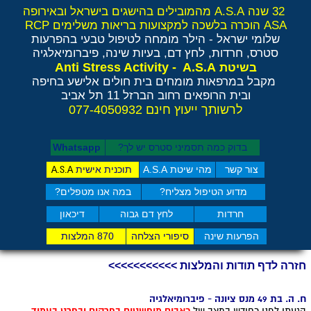
32 שנה A.S.A מהמובילים בהישגים בישראל ובאירופה
ASA הוכרה בלשכה למקצועות בריאות משלימים RCP
שלומי ישראל - הילר
מומחה לטיפול טבעי בהפרעות
סטרס, חרדות, לחץ דם, בעיות שינה, פיברומיאלגיה
Anti Stress Activity - A.S.A
בשיטת
מקבל במרפאות מומחים בית חולים אלישע בחיפה
ובית הרופאים רחוב הברזל 11 תל אביב
לרשותך ייעוץ חינם 077-4050932
בדוק כמה תסמיני סט​רס יש לך?
Whatsapp
צור קשר
מהי שיטת A.S.A
תוכנית אישית
A.S.A
מדוע הטיפול מצליח?
במה אנו מטפלים?
חרדות
לחץ דם גבוה
דיכאון
הפרעות שינה
סיפורי הצלחה
870 המלצות
חזרה לדף תודות והמלצות >>>>>>>>>>>
ח. ה. בת 49 מנס ציונה - פיברומיאלגיה
הגעתי לפני כחודש במצב של
כאבים מופשטים בפרקים ובפרט בעמוד