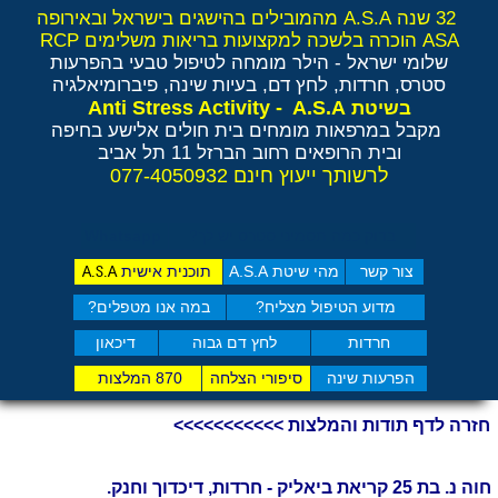
32 שנה A.S.A מהמובילים בהישגים בישראל ובאירופה
ASA הוכרה בלשכה למקצועות בריאות משלימים RCP
שלומי ישראל - הילר
מומחה לטיפול טבעי בהפרעות
סטרס, חרדות, לחץ דם, בעיות שינה, פיברומיאלגיה
Anti Stress Activity - A.S.A
בשיטת
מקבל במרפאות מומחים בית חולים אלישע בחיפה
ובית הרופאים רחוב הברזל 11 תל אביב
לרשותך ייעוץ חינם 077-4050932
בדוק כמה תסמיני סט​רס יש לך?
Whatsapp
צור קשר
מהי שיטת A.S.A
תוכנית אישית
A.S.A
מדוע הטיפול מצליח?
במה אנו מטפלים?
חרדות
לחץ דם גבוה
דיכאון
הפרעות שינה
סיפורי הצלחה
870 המלצות
חזרה לדף תודות והמלצות >>>>>>>>>>>
חוה נ. בת 25 קריאת ביאליק - חרדות, דיכדוך וחנק.