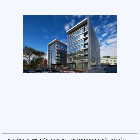
כל הכתוב ו/או המתפרסם באתר מרפאות שלומי ישראל-הילר הוא