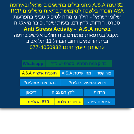
32 שנה A.S.A מהמובילים בהישגים בישראל ובאירופה
ASA הוכרה בלשכה למקצועות בריאות משלימים RCP
שלומי ישראל - הילר
מומחה לטיפול טבעי בהפרעות
סטרס, חרדות, לחץ דם, בעיות שינה, פיברומיאלגיה
Anti Stress Activity - A.S.A
בשיטת
מקבל במרפאות מומחים בית חולים אלישע בחיפה
ובית הרופאים רחוב הברזל 11 תל אביב
לרשותך ייעוץ חינם 077-4050932
בדוק כמה תסמיני סט​רס יש לך?
Whatsapp
צור קשר
מהי שיטת A.S.A
תוכנית אישית
A.S.A
מדוע הטיפול מצליח?
במה אנו מטפלים?
חרדות
לחץ דם גבוה
דיכאון
הפרעות שינה
סיפורי הצלחה
870 המלצות