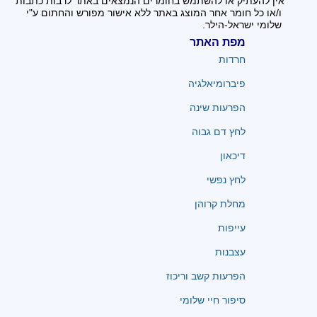
אין להעתיק או להשתמש בחומרים הנמצאים באתר לרבות כתבות
ו/או כל חומר אחר המוצג באתר ללא אישור מפורש והחתום ע"י
שלומי ישראל-הילר.
מפת האתר
חרדות
פיברומיאלגיה
הפרעות שינה
לחץ דם גבוה
דיכאון
לחץ נפשי
מחלת קרוהן
עייפות
עצבנות
הפרעות קשב וריכוז
סיפור חיי שלומי