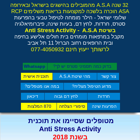
32 שנה A.S.A מהמובילים בהישגים בישראל ובאירופה
ASA הוכרה בלשכה למקצועות בריאות משלימים RCP
שלומי ישראל - הילר
מומחה לטיפול טבעי בהפרעות
סטרס, חרדות, לחץ דם, בעיות שינה, פיברומיאלגיה
Anti Stress Activity - A.S.A
בשיטת
מקבל במרפאות מומחים בית חולים אלישע בחיפה
ובית הרופאים רחוב הברזל 11 תל אביב
לרשותך ייעוץ חינם 077-4050932
בדוק כמה תסמיני סט​רס יש לך?
Whatsapp
צור קשר
מהי שיטת A.S.A
תוכנית אישית
מדוע הטיפול מצליח?
במה אנו מטפלים?
חרדות
לחץ דם גבוה
דיכאון
הפרעות שינה
סיפורי הצלחה
870 המלצות
מטופלים שסיימו את תוכנית
Anti Stress Activity
בשנת 2018