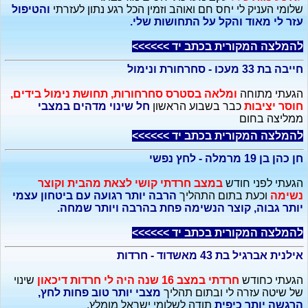
שלומי העניק לי יחס חם ואוהב וזמין הכל רגע נתון לעזרתי
והטיפול
עזר לי מאוד והקל על התחושות שלי.
להמלצה המקורית בכתב יד >>>>>>
חייבה בת 33 מעכו - סחרחורת ונימול
הגעתי מתוחה
ומלאה בסטרס סחרחורות, תחושת נימול בידים,
חוסר יציבות
כבר בשבוע הראשון
חל שינוי מדהים במצבי
ממליצה בחום
להמלצה המקורית בכתב יד >>>>>>
חן כהן בן 19 מרמלה - לחץ נפשי
הגעתי לפני חודש
במצב חרדתי קושי לצאת מהבית וקוצר
נשימה
וכעת בתום התהליך
הרבה יותר רגועה עם ביטחון עצמי
יותר גבוה, קוצר הנשימה פחת בהרבה ויותר שמחה.
להמלצה המקורית בכתב יד >>>>>>
אילנית אברגיל בת 43 מאשדוד - חרדות
הגעתי כחודש
חרדתי במצב 16 שנה היה לי חרדות דיכאון
שינוי
של שיטה עזרה לי ובתום תהליך
מצבי יותר טוב פחות לחץ,
הרגשה יותר כיפית
תודה לשלומי ישראל מומלץ.