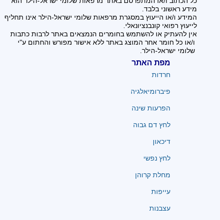
כל הכתוב ו/או המתפרסם באתר מרפאות שלומי ישראל-הילר הוא
מידע ראשוני בלבד.
המידע ו/או הייעוץ במסגרת מרפאות שלומי ישראל-הילר אינו תחליף
לייעוץ רפואי קונבנציונאלי.
אין להעתיק או להשתמש בחומרים הנמצאים באתר לרבות כתבות
ו/או כל חומר אחר המוצג באתר ללא אישור מפורש והחתום ע"י
שלומי ישראל-הילר.
מפת האתר
חרדות
פיברומיאלגיה
הפרעות שינה
לחץ דם גבוה
דיכאון
לחץ נפשי
מחלת קרוהן
עייפות
עצבנות