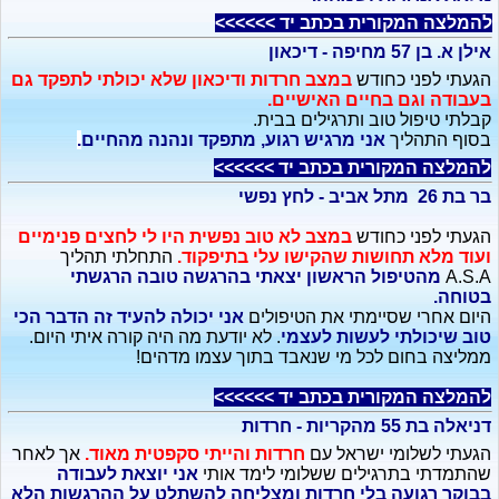
להמלצה המקורית בכתב יד >>>>>>
אילן א. בן 57 מחיפה - דיכאון
הגעתי לפני כחודש
במצב חרדות ודיכאון שלא יכולתי לתפקד גם
בעבודה וגם בחיים האישיים.
קבלתי טיפול טוב ותרגילים בבית.
בסוף התהליך
אני מרגיש רגוע, מתפקד ונהנה מהחיים
.
להמלצה המקורית בכתב יד >>>>>>
בר בת 26 מתל אביב - לחץ נפשי
הגעתי לפני כחודש
במצב לא טוב נפשית היו לי לחצים פנימיים
ועוד מלא תחושות שהקישו עלי בתיפקוד.
התחלתי תהליך
A.S.A
מהטיפול הראשון יצאתי בהרגשה טובה הרגשתי
בטוחה.
היום אחרי שסיימתי את הטיפולים
אני יכולה להעיד זה הדבר הכי
טוב שיכולתי לעשות לעצמי
. לא יודעת מה היה קורה איתי היום.
ממליצה בחום לכל מי שנאבד בתוך עצמו מדהים!
להמלצה המקורית בכתב יד >>>>>>
דניאלה בת 55 מהקריות - חרדות
הגעתי לשלומי ישראל עם
חרדות והייתי סקפטית מאוד.
אך לאחר
שהתמדתי בתרגילים ששלומי לימד אותי
אני יוצאת לעבודה
בבוקר רגועה בלי חרדות ומצליחה להשתלט על ההרגשות הלא