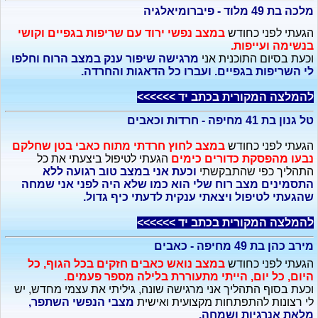
מלכה בת 49 מלוד - פיברומיאלגיה
הגעתי לפני כחודש
במצב נפשי ירוד עם שריפות בגפיים וקושי
בנשימה ועייפות.
וכעת בסיום התוכנית אני
מרגישה שיפור ענק במצב הרוח וחלפו
לי השריפות בגפיים. ועברו כל הדאגות והחרדה.
להמלצה המקורית בכתב יד >>>>>>
טל גנון בת 41 מחיפה - חרדות וכאבים
הגעתי לפני כחודש
במצב לחוץ חרדתי מתוח כאבי בטן שחלקם
נבעו מהפסקת כדורים כימים
הגעתי לטיפול ביצעתי את כל
התהליך כפי שהתבקשתי
וכעת אני במצב טוב רגועה ללא
התסמינים מצב רוח שלי הוא כמו שלא היה לפני אני שמחה
שהגעתי לטיפול ויצאתי ענקית לדעתי כיף גדול.
להמלצה המקורית בכתב יד >>>>>>
מירב כהן בת 49 מחיפה - כאבים
הגעתי לפני כחודש
במצב נואש כאבים חזקים בכל הגוף, כל
היום, כל יום, הייתי מתעוררת בלילה מספר פעמים.
וכעת בסוף התהליך אני מרגישה שונה, גיליתי את עצמי מחדש, יש
לי רצונות להתפתחות מקצועית ואישית
מצבי הנפשי השתפר,
מלאת אנרגיות ושמחה.