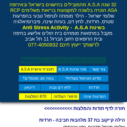
32 שנה A.S.A מהמובילים בהישגים בישראל ובאירופה
ASA הוכרה בלשכה למקצועות בריאות משלימים RCP
שלומי ישראל - הילר
מומחה לטיפול טבעי בהפרעות
סטרס, חרדות, לחץ דם, בעיות שינה, פיברומיאלגיה
Anti Stress Activity - A.S.A
בשיטת
מקבל במרפאות מומחים בית חולים אלישע בחיפה
ובית הרופאים רחוב הברזל 11 תל אביב
לרשותך ייעוץ חינם 077-4050932
בדוק כמה תסמיני סט​רס יש לך?
Whatsapp
צור קשר
מהי שיטת A.S.A
תוכנית אישית
A.S.A
מדוע הטיפול מצליח?
במה אנו מטפלים?
חרדות
לחץ דם גבוה
דיכאון
הפרעות שינה
סיפורי הצלחה
870 המלצות
חזרה לדף תודות והמלצות >>>>>>>>>>>
הילה קייקוב בת 37 מלהבות חביבה - חרדות