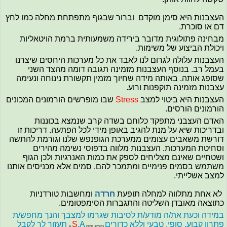
העצבנות היא סימן מוקדם וברור שבגוף מתפתחת מחלה כמו לחץ
דם או סוכרת.
מבחינה פתולוגית מדובר בירידה משמעותית ברמת הויטאליות
ויכולת הביצוע של משימות.
העצבנות עלולה לגרום לנו לאבד את כל מערכות היחסים שיצרנו
בעמל רב. בנוסף העצבנות מזמינה תגובה דומה מהצד השני
שסופג אותה. באותה מידה שחיוך מזמין תקשורת נינוחה ונעימה
עצבנות מזמינה תוקפנות ורוע.
העצבנות היא ביטוי למצב
Stress
שבו מופרשים הורמונים המכונים
הורמונים הורסים.
האדם העצבני מתפקד כלוחם בשדה קרב שנמצא בכוננות
ובדריכות שיא על מנת להגיב באופן מידי לכל הפתעה. דריכות זו
דורשת משאבים עצומים ממערכת הגופנפש שלנו וגורמת להתשה
וסחיטת המערכות. העצבנות מלווה בדפוסי נשימה מהירים
ושטחיים שאינם מצליחים לספק את כמות האנרגיות ולכן הגוף
משתמש בסמים פנימיים ומתמכר להם. סמים אלא מכניסים אותנו
למצב אשלייתי.
לא אחת מתלווה למחלה תופעת
חרדה
ומחשבות טורדניות
כתוצאה מאובדן השליטה והתגברות הסימפטומים.
במידה וכעת את/ה מודע/ת לסיבות שגרמו למצבך והנך מחפש/ת
פתרון קבוע, סופי, טבעי וללא כדורים
S
.A תעזור לך לקבל
כימיים, שיטת A.