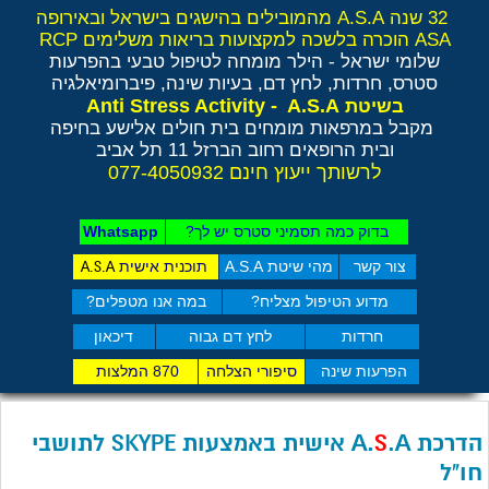
32 שנה A.S.A מהמובילים בהישגים בישראל ובאירופה
ASA הוכרה בלשכה למקצועות בריאות משלימים RCP
שלומי ישראל - הילר
מומחה לטיפול טבעי בהפרעות
סטרס, חרדות, לחץ דם, בעיות שינה, פיברומיאלגיה
Anti Stress Activity - A.S.A
בשיטת
מקבל במרפאות מומחים בית חולים אלישע בחיפה
ובית הרופאים רחוב הברזל 11 תל אביב
לרשותך ייעוץ חינם 077-4050932
בדוק כמה תסמיני סט​רס יש לך?
Whatsapp
צור קשר
מהי שיטת A.S.A
תוכנית אישית
A.S.A
מדוע הטיפול מצליח?
במה אנו מטפלים?
חרדות
לחץ דם גבוה
דיכאון
הפרעות שינה
סיפורי הצלחה
870 המלצות
הדרכת A.
S
.A אישית באמצעות SKYPE לתושבי
חו"ל