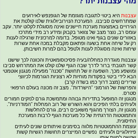
מהי עצבנות יתר?
עצבנות
היא ביטוי לתגובה מוגזמת של הגופנפש לאירועים
שמתרחשים סביבנו. המערכת הנוירוביולוגית שלנו קולטת את
הגירויים באמצעות מערכת חיישנים ואינה מסוגלת לקלוט יותר. עקב
עומס רב, נוצר מצב של צוואר בקבוק ומידע רב מידי מתרכז
באזורים שונים בגוף ואינו מטופל. בדומה למרכזנית שרגילה לענות
רק על שיחה אחת בשעה ופתאום מקבלת במכה אחת עשרות
שיחות ואינה מסוגלת לענות ולטפל בהם למרות חשיבותן.
עצבנות מוגדרת כמחלה/בעיה פסיכוסומאטית והכוונה לכך שישנו
קשר תגובתי ברור לדרך שבה הגוף שלנו קולט את המתרחש סביבו
ומושפע מכך. השפעה זו של תחושת "סכנה" מפעילה מנגנון אוטמטי
הבא לידי ביטוי בפקודות מוחיות לא רצוניות הגורמות לכיווצי
שרירים (מצב דרוך כמו בשדה קרב)
והפרשות של הורמוני "הישרדות". מצב זה מכונה בעולם הרפואי
סטרס.
מנגנון זה המופעל בתדירות גבוהה ומתמשכת גורם לנזקים חמורים
ולעיתים בלתי הפיכים והוא השורש של רוב המחלות "המודרניות".
מנגנון זה, הצורך מהגוף משאבים רבים, גורם להחלשות
והתמוטטות הדרגתית של כל מערכות הגוף לרבות המערכת
החיסונית.
עוצמת ההתמוטטויות מלווה בסימנים ואיתותים שונים לעיתים
פיזיולוגיים ולעיתים נפשיים המייצרים תחושות רגשיות קשות
שקשה לחוות אותן.