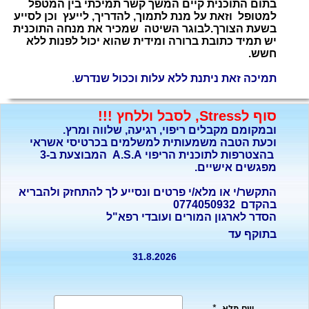
בתום התוכנית
קיים המשך קשר תמיכתי בין המטפל
למטופל וזאת על מנת לתמוך, להדריך, לייעץ וכן לסייע
בשעת הצורך.לבוגר השיטה שמכיר את מנחה התוכנית
יש תמיד כתובת ברורה ומידית שהוא יכול לפנות ללא
חשש.
תמיכה זאת ניתנת ללא עלות וככול שנדרש
.
סוף לStress, לסבל וללחץ !!!
ובמקומם מקבלים ריפוי, רגיעה, שלווה ומרץ.
וכעת הטבה משמעותית למשלמים בכרטיסי אשראי
בהצטרפות לתוכנית הריפוי A.S.A המבוצעת ב-3
מפגשים אישיים.
התקשר/י או מלא/י פרטים ונסייע לך להתחזק ולהבריא
בהקדם 0774050932
הסדר לארגון המורים ועובדי רפא"ל
בתוקף עד
31.8.2026