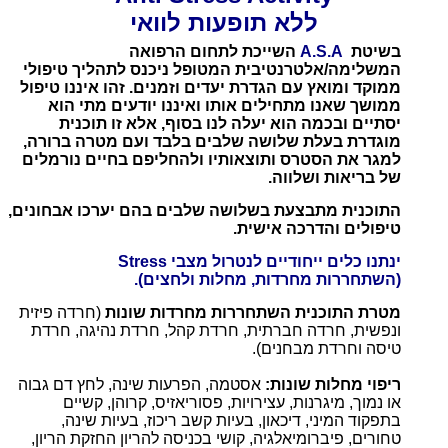
ללא תופעות לוואי
בשיטת
A.S.A
השייכת לתחום הרפואה
המשלימה/אלטרנטיבית
המטופל ניכנס לתהליך טיפולי
ממוקד ומואץ עם הגדרת יעדים וזמנים. זהו איננו טיפול
ממושך שאנו מתחילים אותו ואיננו יודעים מתי הוא
יסתיים ובכמה הוא יעלה לנו בסוף, אלא זו תוכנית
מוגדרת בעלת שלושה שלבים בלבד ועם מטרה ברורה,
למגר את הסטרס ותוצאותיו ולהחליפם בחיים נורמלים
של בריאות ושלווה.
התוכנית מתבצעת בשלושה שלבים בהם יערכו אבחונים,
טיפולים והדרכה אישית.
ינתנו כלים ייחודיים לנטרול מצבי Stress
(השתחררות מחרדות, מחלות ולחצים).
מטרת התוכנית השתחררות מחרדות שונות
(חרדה פיזית
ונפשית, חרדה חברתית, חרדת קהל, חרדת נהיגה, חרדת
טיסה וחרדת מבחנים).
ריפוי מחלות שונות:
אסטמה, הפרעות שינה, לחץ דם גבוה
או נמוך, מיגרנות, עצירויות, פסוריאזיס, קרוהן, קשיים
בתפקוד המיני, דיכאון, בעיות קשב ריכוז, בעיות שינה,
טחורים, פיברומיאלגיה, קושי בכניסה להריון החזקת הריון,