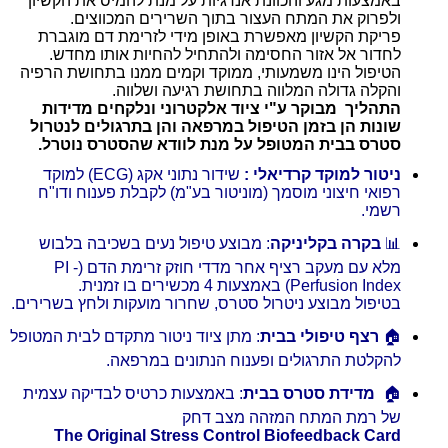
באמצעות מגע והכוונת אנרגיות על מנת להמיס את הקשיון
ולפרוק את המתח העצור בתוך השרירים המכווצים.
פריקת הקשיון מאפשרת באופן מידי לזרימת דם מוגברת
לחדור אל אזור החסימה ולהתחיל להחיות אותו מחדש.
הטיפול הינו משמעותי, ממוקד וקמים ממנו בתחושת הרפיה
והקלה גדולה המלווה בתחושת רגיעה ושלווה.
התהליך מבוקר ע"י ציוד אלקטרוני ונלקחים מדידות
שונות הן בזמן הטיפול במרפאה והן בתרגולים לנטרול
סטרס בבית המטופל על מנת לוודא שהסטרס נוטרל.
ניטור למוקד קרדיאלי :
שידור נתוני אקג (ECG) למוקד
רפואי חיצוני מוסמך (מוניטור בע"מ) לקבלת פענוח ודו"ח
רשמי.
📊
בקרה בקליניקה
: מבוצע טיפול נעים בשכיבה בלבוש
מלא עם מעקב רציף אחר מדדי חוזק זרימת הדם (PI -
Perfusion Index) באמצעות 4 מכשירים בו זמנית.
בטיפול מבוצע ניטרול סטרס, שחרור מועקות ולחץ בשרירים.
🏠
רצף טיפולי בבית
: מתן ציוד ניטור מתקדם לבית המטופל
להקלטת התרגולים ופענוח הנתונים במרפאה.
🏠
מדידת סטרס בבית
: באמצעות כרטיס לבדיקה עצמית
של רמת המתח המזהה מצב דחק
The Original Stress Control Biofeedback Card