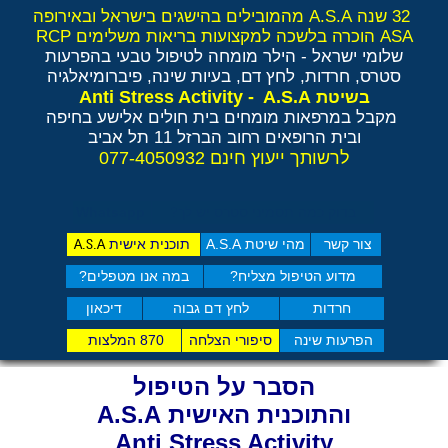
32 שנה A.S.A מהמובילים בהישגים בישראל ובאירופה
ASA הוכרה בלשכה למקצועות בריאות משלימים RCP
שלומי ישראל - הילר
מומחה לטיפול טבעי בהפרעות
סטרס, חרדות, לחץ דם, בעיות שינה, פיברומיאלגיה
Anti Stress Activity - A.S.A
בשיטת
מקבל במרפאות מומחים בית חולים אלישע בחיפה
ובית הרופאים רחוב הברזל 11 תל אביב
לרשותך ייעוץ חינם 077-4050932
בדוק כמה תסמיני סט​רס יש לך?
Whatsapp
צור קשר
מהי שיטת A.S.A
תוכנית אישית
A.S.A
מדוע הטיפול מצליח?
במה אנו מטפלים?
חרדות
לחץ דם גבוה
דיכאון
הפרעות שינה
סיפורי הצלחה
870 המלצות
הסבר על הטיפול
והתוכנית האישית A.S.A
Anti Stress Activity