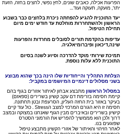
הפרעות אכילה, כאבים שונים, לחץ נפשי, לחצים בחזה, הזעת
יתר, מועקה, תעוקה ועוד...
יעד התוכנית להגיע להפחתה ניכרת בלחצים כבר בשבוע
הראשון ולהשתחררות מוחלטת עד חודש ימים מיום
תחילת הטיפול.
עדיפות בהקדמת תורים לסובלים מחרדות והפרעות
שינה,דיכאון ופיברומיאלגיה.
תמיכת שירותי מוקד להדרכה וסיוע לשנה בסיום
התוכנית ללא עלות נוספת.
הצלחת התהליך והייחודיות שלו הינה בכך שהוא מבוצע
בשני מסלולים דינמיים המיושמים במקביל:
במסלול הראשון
מתבצע אבחון לאיתור אזורים בגוף בהם
קיימת חסימה בזרימת דם עקב קשיון בשרירים (ספאזם)
בעיקר באזור בית החזה העליון, הסרעפת ובטן תחתונה.
חסימה זו היא הגורם המרכזי למצב הStress . כול עוד קיים
קישיון בשרירים ובאיברים מבין הגוף שאנחנו במצוקה ובמצב
דרוך ולכן הוא מממשיך להפריש את הורמוני הסטרס
שפוגעים בנו.
לאחר הזיהוי והאיתור של אזורי הקשיון מתבצע טיפול