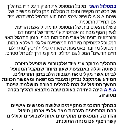
במסלול השני
מקבל המטופל את הפיקוד על חייו בתהליך
של הכשרה מקיפה ותוכנית הכוללת מתן כלים ממשיים של
שיטת A.S.A לטיפול עצמי בהם הוא מתחיל להשתמש מיד
עם תחילת התוכנית.
פעולתו האקטיבית של המטופל גורמת להאצת הריפוי,
לאיזון הגוף מבחינה אנרגטית ע"י עידוד של זרימת דם
והורמונים בונים אל אזורי החסימות בגוף. בזמן התרגול מאזין
המטופל למוסיקה מיוחדת המשפיעה על גלי האלפא במוח.
המטופל מחובר באמצעות שמע דיגיטלי לדיסק "מתחילם
חיים חדשים" המכיל גם תהליכי דמיון מודרך לנטרול סטרס.
התהליך מבוקר ע"י ציוד אלקטרוני שמופעל בצורה
פשוטה וקלה באמצעות שעון מיוחד שמקבל המטופל
לביתו אשר מקליט את תגובות הלב בזמן התרגולים.
המידע שמתקבל נבדק ומעובד במרפאה ומאפשר הכוונת
המשך הטיפול על מנת להצליח בצורה מושלמת. שיטת
A.S.A
הינה היחידה בעולם שבה מתבצע תהליך בקרה
מסוג זה.
במהלך התוכנית
מתקיימים שלושה מפגשים אישיים
בהם מתבצעים הערכות מצב על פי אבחון, טיפול
והדרכה. המפגשים מתקיימים אחת לשבועיים וכוללים
קשר רצוף עם מנחה התוכנית.