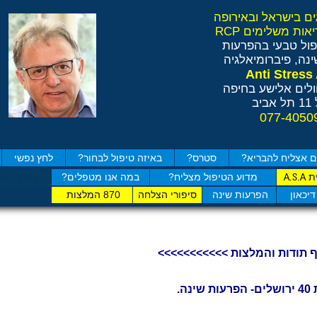
ול טבעי בהפרעות
נה, פיברומיאלגיה
לים אלישע בחיפה
ב
 אצליח להבריא?
סטרס?
באיזה טיפול לבחור?
לחץ נפשי
ת
מדוע הטיפול מצליח?
במה אנו מטפלים?
A.S.A
בדוק כמה
דיכאון
הפרעות שינה
סיפורי הצלחה
870 המלצות
 תודות והמלצות >>>>>>>>>>>
נה.