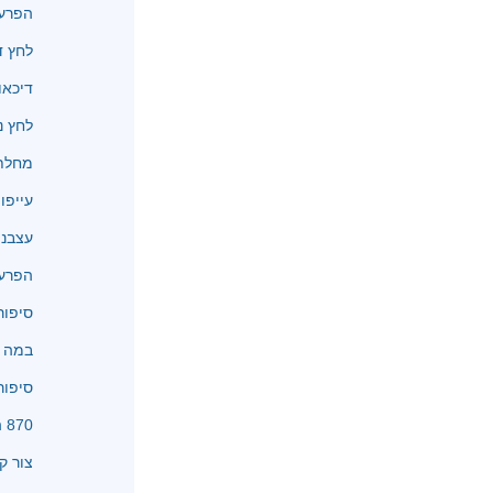
הפרעו
לחץ ד
דיכאו
לחץ נ
מחלת 
עייפו
עצבנו
הפרעו
סיפור
במה א
סיפור
870 המלצות
צור ק