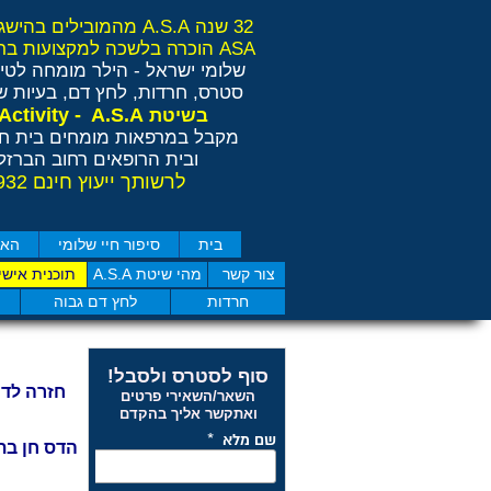
32 שנה A.S.A מהמובילים בהישגים בישראל ובאירופה
ASA הוכרה בלשכה למקצועות בריאות משלימים RCP
שלומי ישראל - הילר
מומחה לטיפ
סטרס, חרדות, לחץ דם, בעיות שי
Anti Stress Activity - A.S.A
בשיטת
מקבל במרפאות מומחים בית חו
ובית הרופאים רחוב הברזל 11 תל אבי
לרשותך ייעוץ חינם 077-4050932
בית
סיפור חיי שלומי
האם
צור קשר
מהי שיטת A.S.A
תוכנית אישי
חרדות
לחץ דם גבוה
סוף לסטרס ולסבל!
חזרה לדף
השאר/השאירי פרטים
ואתקשר אליך בהקדם
הדס חן בת 40 ירושלים- הפרעות שי