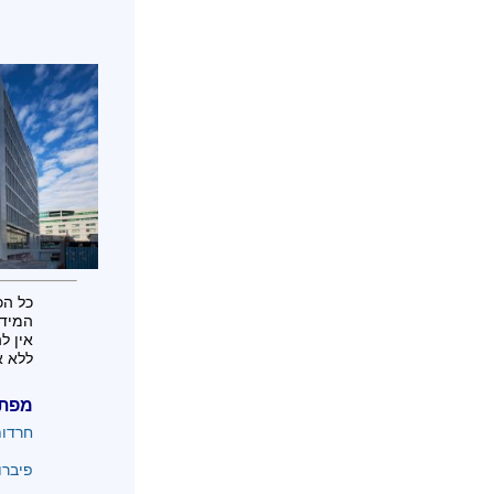
כל הכ
המידע
אין ל
ללא א
מפת
חרדו
פיברו