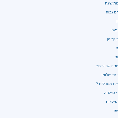
ת שינה
ם גבוה
ן
פשי
קרוהן
ת
ת
ת קשב וריכוז
 חיי שלומי
נו מטפלים ?
י הצלחה
שר