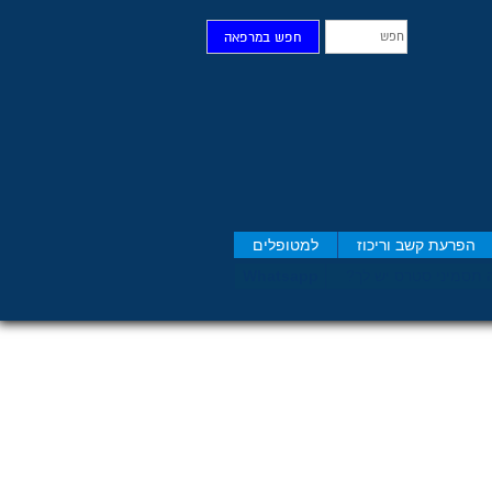
חפש
חפש במרפאה
הפרעת קשב וריכוז
למטופלים
 תסמיני סט​רס יש לך?
Whatsapp