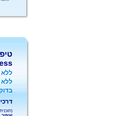
טיפו
ess
ללא 
ללא ת
בדוק
דרכי 
(תוכנית אישית 
שיפור 