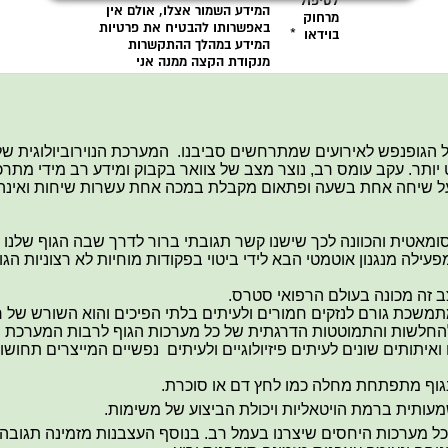
 הגופנפש לאירועים שמתרחשים סביבנו. המערכת הנוירוביולוגית של
ותר. עקב עומס רב, נוצר מצב של צוואר בקבוק ומידע רב מידי מתרכז 
על שיחה אחת בשעה ופתאום מקבלת במכה אחת עשרות שיחות ואינה 
ומאטית והכוונה לכך שישנו קשר תגובתי ברור לדרך שבה הגוף שלנו
ילה מנגנון אוטמטי הבא לידי ביטוי בפקודות מוחיות לא רצוניות הגור
ב זה מכונה בעולם הרפואי סטרס.
תמשכת גורם לנזקים חמורים ולעיתים בלתי הפיכים והוא השורש של רוב
החלשות והתמוטטות הדרגתית של כל מערכות הגוף לרבות המערכת ה
איתותים שונים לעיתים פיזיולוגיים ולעיתים נפשיים המייצרים תחוש
גוף מתפתחת מחלה כמו לחץ דם או סוכרת.
עותית ברמת הויטאליות ויכולת הביצוע של משימות.
כל מערכות היחסים שיצרנו בעמל רב. בנוסף העצבנות מזמינה תגובה