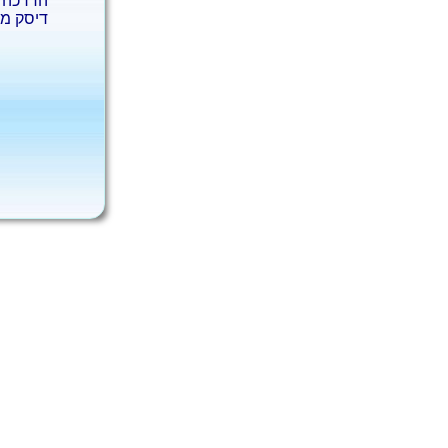
הדרכה ו
דיסק מו