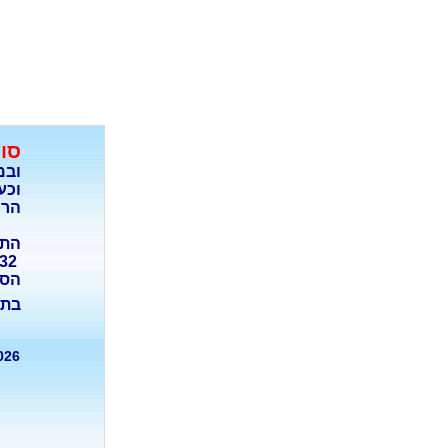
סוף לStress,
ובמ
וכע
הריפוי A.S.A המבו
התק
077-4050932
הסד
בתו
026