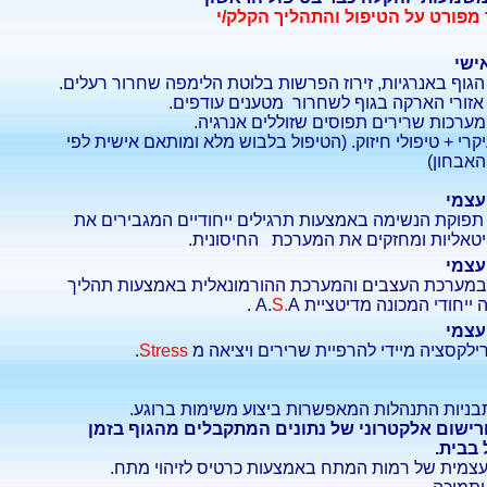
מפורט על הטיפול והתהליך הקלק/י
ישי
גוף באנרגיות, זירוז הפרשות בלוטת הלימפה שחרור רעלים.
זורי הארקה בגוף לשחרור מטענים עודפים.
ערכות שרירים תפוסים שזוללים אנרגיה.
יקרי + טיפולי חיזוק. (הטיפול בלבוש מלא ומותאם אישית לפי
אבחון)
עצמי
פוקת הנשימה באמצעות תרגילים ייחודיים המגבירים את
טאליות ומחזקים את המערכת החיסונית.
עצמי
במערכת העצבים והמערכת ההורמונאלית באמצעות תהליך
ייחודי המכונה מדיטציית A.
A .
S.
עצמי
ילקסציה מיידי להרפיית שרירים ויציאה מ
Stress
.
ניות התנהלות המאפשרות ביצוע משימות ברוגע.
רישום אלקטרוני של נתונים המתקבלים מהגוף בזמן
 בבית.
צמית של רמות המתח באמצעות כרטיס לזיהוי מתח.