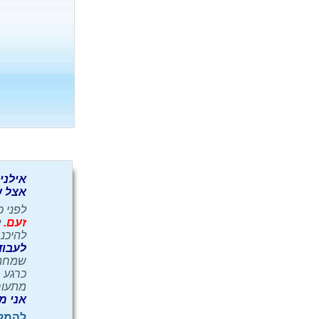
אילני
אצל ש
לפני 
זעם.
ל
להיכנס 
לעבוד
שמחה 
כרגע ב
מתעור
אני מ
להמלצ