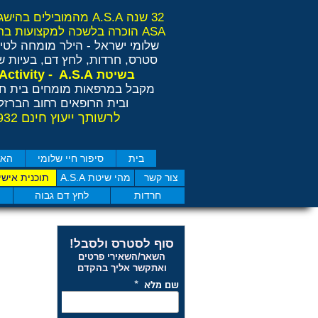
32 שנה A.S.A מהמובילים בהישגים בישראל ובאירופה
ASA הוכרה בלשכה למקצועות בריאות משלימים RCP
שלומי ישראל - הילר
מומחה לטיפ
סטרס, חרדות, לחץ דם, בעיות שי
Anti Stress Activity - A.S.A
בשיטת
מקבל במרפאות מומחים בית חו
ובית הרופאים רחוב הברזל 11 תל אבי
לרשותך ייעוץ חינם 077-4050932
בית
סיפור חיי שלומי
האם
צור קשר
מהי שיטת A.S.A
תוכנית אישי
חרדות
לחץ דם גבוה
סוף לסטרס ולסבל!
השאר/השאירי פרטים
ואתקשר אליך בהקדם