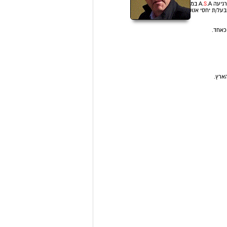
.A במגזרים פרטי/מוסדי/עסקי
S
 בעל/ת יחסי אנוש טובים,
כאחד.