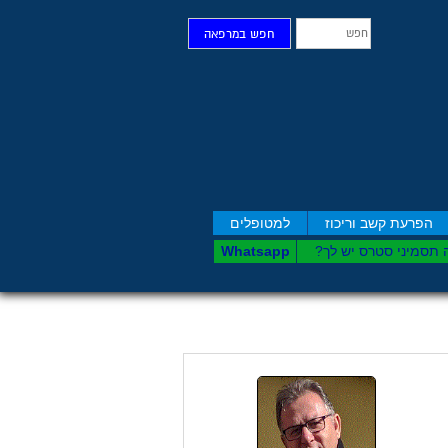
חפש
חפש במרפאה
הפרעת קשב וריכוז
למטופלים
 תסמיני סט​רס יש לך?
Whatsapp