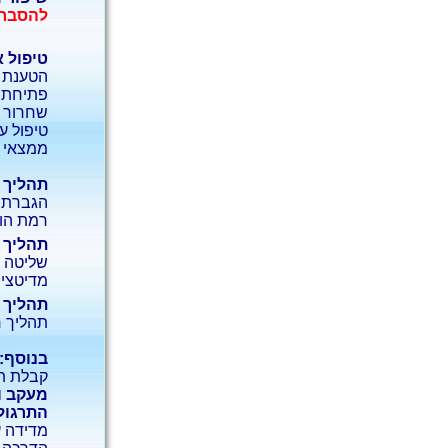
להסבר 
טיפול א
הטענת ה
פתיחת א
שחרור מ
טיפול ע
ממצאי ה
תהליך 
הגברת ת
רמת הוי
תהליך 
שליטה 
מדיטציה 
תהליך 
תהליך ר
בנוסף:
קבלת תב
מעקב ו
התרגול
מדידה ע