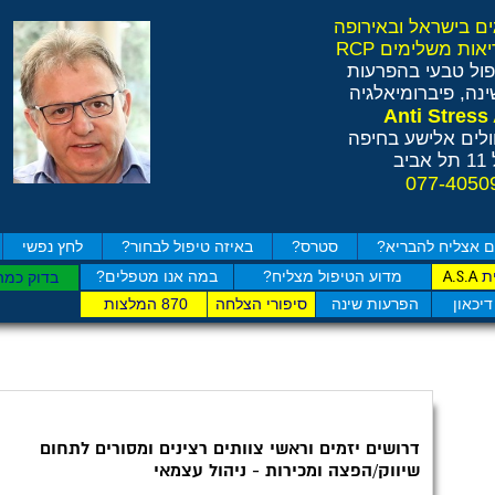
ול טבעי בהפרעות
נה, פיברומיאלגיה
לים אלישע בחיפה
ב
 אצליח להבריא?
סטרס?
באיזה טיפול לבחור?
לחץ נפשי
ת
מדוע הטיפול מצליח?
במה אנו מטפלים?
A.S.A
בדוק כמה
דיכאון
הפרעות שינה
סיפורי הצלחה
870 המלצות
דרושים יזמים וראשי צוותים רצינים ומסורים לתחום
שיווק/הפצה ומכירות - ניהול עצמאי