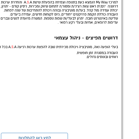
למרכז My Way הנמצא כעת בתנופה וצמיחה בהפעלת שיטת A.
.A והחדרת ערכות רגיעה A.
S
דרוש/ה יזם/ית ראש צוות רציני/ת ומסור/ה לתחום שיווק ומכירות, ניסיון קודם - יתרון,
יכולת עמידה מול קהל. בעל/ת מוטיבציה גבוהה ויכולת להתחייבות של שנה לפחות.
העבודה כוללת הקמת פרויקטים ייחודיים, גיוס לקוחות חדשים, עמידה ביעדים.
שליטה באינטרנט חובה. יתרון לבעלי/ות שפות נוספות. המשרה מיועדת לנשים וגברים 
עדיפות לרופאים, אחיות ובעלי רקע רפואי
.
דרושים מפיצים - ניהול עצמאי
בעלי הופעה נאה, מוטיבציה ויכולת מכירתית טובה להפצת ערכות רגיעה A.
.A בכל הארץ.
S
העבודה במסגרת זמן חופשית.
רווחים ובונוסים גדולים.
לחץ כאן להמלצות