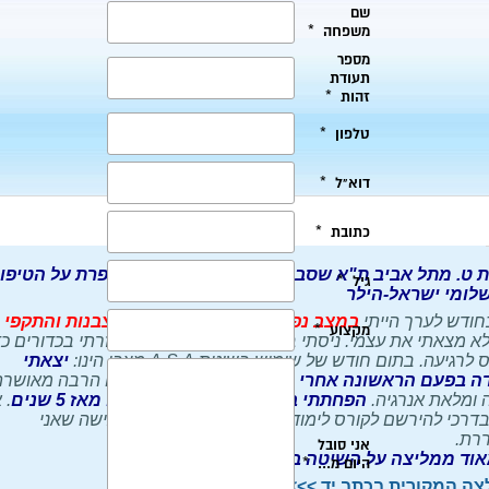
ת ט. מתל אביב ת"א שסבלה מעצבנות ועייפות
מספרת על הטיפו
לומי ישראל-הילר
כחודש לערך הייתי
במצב נפשי קשה וחוויתי יאוש, עצבנות והתקפי
א מצאתי את עצמי. ניסתי בעבר שיטות שונות ואף נעזרתי בכדורים כד
לרגיעה. בתום חודש של שימוש בשיטת A.S.A מצבי הינו:
יצאתי
ה בפעם הראשונה אחרי 12
שנה
. מצבי הנפשי היום הרבה מאושרת
ומלאת אנרגיה.
הפחתתי
בכדורים בפעם הראשונה מאז 5 שנים
. 
דרכי להירשם לקורס לימודי. יש לי מוטיבציה ואני מרגישה שאני
רת.
אוד ממליצה על השיטה בחום ובאהבה
ה המקורית בכתב יד >>>>>>