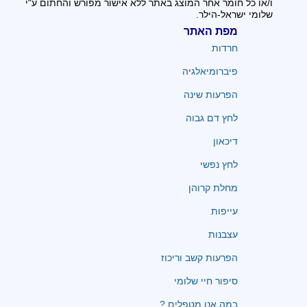
ו/או כל חומר אחר המוצג באתר ללא אישור מפורש והחתום ע"י
שלומי ישראל-הילר.
מפת האתר
חרדות
פיברומיאלגיה
הפרעות שינה
לחץ דם גבוה
דיכאון
לחץ נפשי
מחלת קרוהן
עייפות
עצבנות
הפרעות קשב וריכוז
סיפור חיי שלומי
במה אנו מטפלים ?