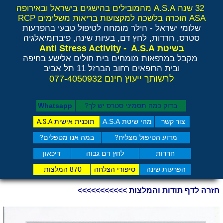
32 שנה A.S.A מהמובילים בהישגים בישראל ובאירופה
ASA הוכרה בלשכה למקצועות בריאות משלימים RCP
שלומי ישראל - הילר
מומחה לטיפול טבעי בהפרעות
סטרס, חרדות, לחץ דם, בעיות שינה, פיברומיאלגיה
Anti Stress Activity - A.S.A
בשיטת
מקבל במרפאות מומחים בית חולים אלישע בחיפה
ובית הרופאים רחוב הברזל 11 תל אביב
לרשותך ייעוץ חינם 077-4050932
בדוק כמה תסמיני סט​רס יש לך?
Whatsapp
צור קשר
מהי שיטת A.S.A
תוכנית אישית
A.S.A
מדוע הטיפול מצליח?
במה אנו מטפלים?
חרדות
לחץ דם גבוה
דיכאון
הפרעות שינה
סיפורי הצלחה
870 המלצות
חזרה לדף תודות והמלצות >>>>>>>>>>>