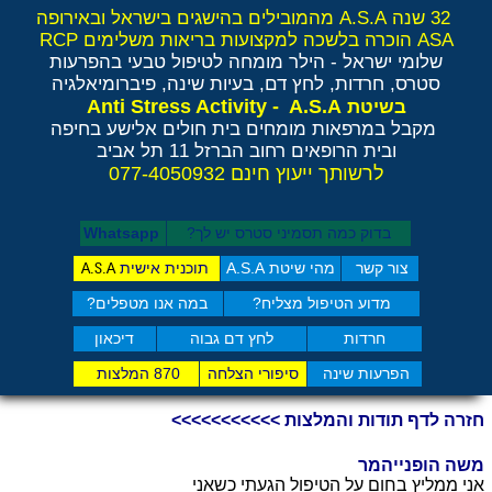
32 שנה A.S.A מהמובילים בהישגים בישראל ובאירופה
ASA הוכרה בלשכה למקצועות בריאות משלימים RCP
שלומי ישראל - הילר
מומחה לטיפול טבעי בהפרעות
סטרס, חרדות, לחץ דם, בעיות שינה, פיברומיאלגיה
Anti Stress Activity - A.S.A
בשיטת
מקבל במרפאות מומחים בית חולים אלישע בחיפה
ובית הרופאים רחוב הברזל 11 תל אביב
לרשותך ייעוץ חינם 077-4050932
בדוק כמה תסמיני סט​רס יש לך?
Whatsapp
צור קשר
מהי שיטת A.S.A
תוכנית אישית
A.S.A
מדוע הטיפול מצליח?
במה אנו מטפלים?
חרדות
לחץ דם גבוה
דיכאון
הפרעות שינה
סיפורי הצלחה
870 המלצות
חזרה לדף תודות והמלצות >>>>>>>>>>>
משה הופנייהמר
אני ממליץ בחום על הטיפול הגעתי כשאני