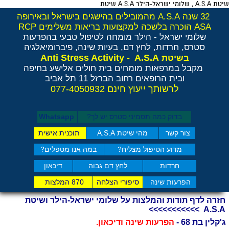
שיטת A.S.A , שלומי ישראל-הילר A.S.A שיטת
32 שנה A.S.A מהמובילים בהישגים בישראל ובאירופה
ASA הוכרה בלשכה למקצועות בריאות משלימים RCP
שלומי ישראל - הילר
מומחה לטיפול טבעי בהפרעות
סטרס, חרדות, לחץ דם, בעיות שינה, פיברומיאלגיה
Anti Stress Activity - A.S.A
בשיטת
מקבל במרפאות מומחים בית חולים אלישע בחיפה
ובית הרופאים רחוב הברזל 11 תל אביב
לרשותך ייעוץ חינם 077-4050932
בדוק כמה תסמיני סט​רס יש לך?
Whatsapp
צור קשר
מהי שיטת A.S.A
תוכנית אישית
מדוע הטיפול מצליח?
במה אנו מטפלים?
חרדות
לחץ דם גבוה
דיכאון
הפרעות שינה
סיפורי הצלחה
870 המלצות
חזרה לדף תודות והמלצות על שלומי ישראל-הילר ושיטת
A.S.A >>>>>>>>>>>
ג'קלין בת 68 -
הפרעות שינה ודיכאון.