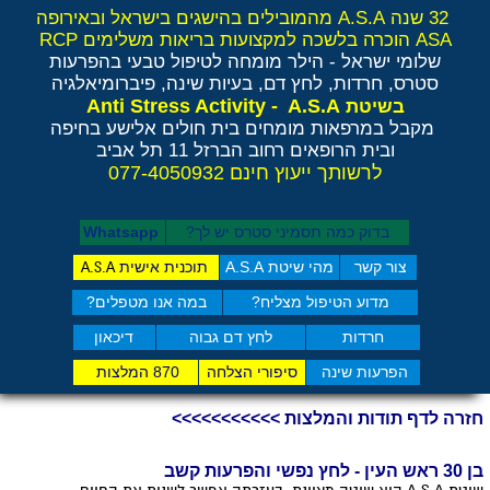
32 שנה A.S.A מהמובילים בהישגים בישראל ובאירופה
ASA הוכרה בלשכה למקצועות בריאות משלימים RCP
שלומי ישראל - הילר
מומחה לטיפול טבעי בהפרעות
סטרס, חרדות, לחץ דם, בעיות שינה, פיברומיאלגיה
Anti Stress Activity - A.S.A
בשיטת
מקבל במרפאות מומחים בית חולים אלישע בחיפה
ובית הרופאים רחוב הברזל 11 תל אביב
לרשותך ייעוץ חינם 077-4050932
בדוק כמה תסמיני סט​רס יש לך?
Whatsapp
צור קשר
מהי שיטת A.S.A
תוכנית אישית
A.S.A
מדוע הטיפול מצליח?
במה אנו מטפלים?
חרדות
לחץ דם גבוה
דיכאון
הפרעות שינה
סיפורי הצלחה
870 המלצות
חזרה לדף תודות והמלצות >>>>>>>>>>>
בן 30 ראש העין - לחץ נפשי והפרעות קשב