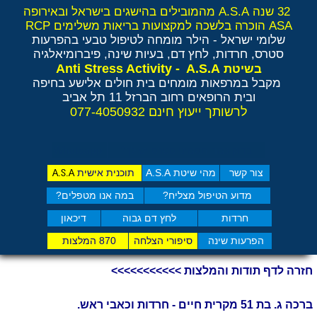
32 שנה A.S.A מהמובילים בהישגים בישראל ובאירופה
ASA הוכרה בלשכה למקצועות בריאות משלימים RCP
שלומי ישראל - הילר
מומחה לטיפול טבעי בהפרעות
סטרס, חרדות, לחץ דם, בעיות שינה, פיברומיאלגיה
Anti Stress Activity - A.S.A
בשיטת
מקבל במרפאות מומחים בית חולים אלישע בחיפה
ובית הרופאים רחוב הברזל 11 תל אביב
לרשותך ייעוץ חינם 077-4050932
בדוק כמה תסמיני סט​רס יש לך?
Whatsapp
צור קשר
מהי שיטת A.S.A
תוכנית אישית
A.S.A
מדוע הטיפול מצליח?
במה אנו מטפלים?
חרדות
לחץ דם גבוה
דיכאון
הפרעות שינה
סיפורי הצלחה
870 המלצות
חזרה לדף תודות והמלצות >>>>>>>>>>>
ברכה ג. בת 51 מקרית חיים - חרדות וכאבי ראש.