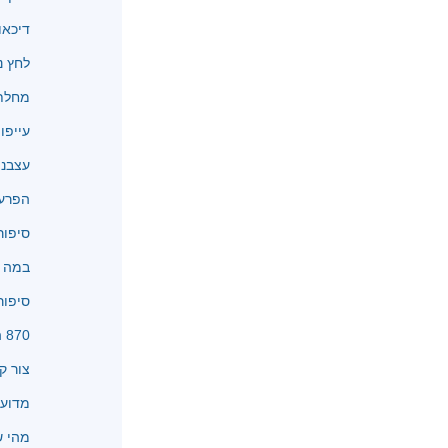
דיכאו
לחץ נ
מחלת 
עייפו
עצבנו
הפרעו
סיפור
במה א
סיפור
870 המלצות
צור ק
מדוע 
מהי שיטת