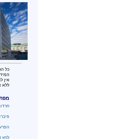
כל הכ
המידע
אין ל
ללא א
מפת
חרדו
פיברו
הפרעו
לחץ ד