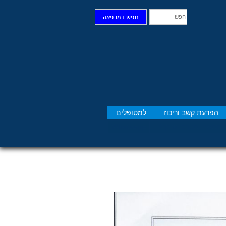
חפש
חפש במרפאה
הפרעת קשב וריכוז
למטופלים
 תסמיני סט​רס יש לך?
Whatsapp