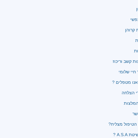
ן
פשי
קרוהן
ת
ת
ת קשב וריכוז
 חיי שלומי
נו מטפלים ?
י הצלחה
שר
הטיפול מצליח?
 A.S.A ?