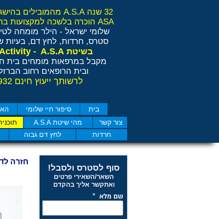
32 שנה A.S.A מהמובילים בהישגים בישראל ובאירופה
ASA הוכרה בלשכה למקצועות בריאות משלימים RCP
שלומי ישראל - הילר
מומחה לטיפ
סטרס, חרדות, לחץ דם, בעיות שי
Anti Stress Activity - A.S.A
בשיטת
מקבל במרפאות מומחים בית חו
ובית הרופאים רחוב הברזל 11 תל אבי
לרשותך ייעוץ חינם 077-4050932
בית
סיפור חיי שלומי
האם
צור קשר
מהי שיטת A.S.A
תוכנית
חרדות
לחץ דם גבוה
חזרה לד
סוף לסטרס ולסבל!
השאר/השאירי פרטים
ואתקשר אליך בהקדם