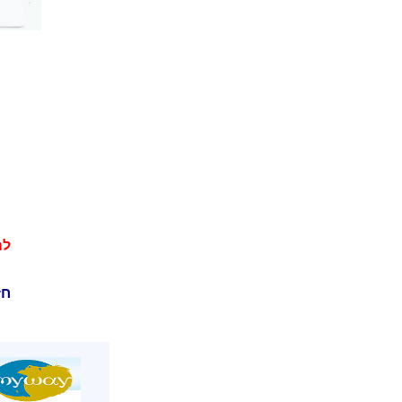
לה
חז