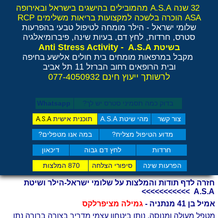
32 שנה A.S.A מהמובילים בהישגים בישראל ובאירופה
ASA הוכרה בלשכה למקצועות בריאות משלימים RCP
שלומי ישראל - הילר
מומחה לטיפול טבעי בהפרעות
סטרס, חרדות, לחץ דם, בעיות שינה, פיברומיאלגיה
Anti Stress Activity - A.S.A
בשיטת
מקבל במרפאות מומחים בית חולים אלישע בחיפה
ובית הרופאים רחוב הברזל 11 תל אביב
לרשותך ייעוץ חינם 077-4050932
בדוק כמה תסמיני סט​רס יש לך?
Whatsapp
צור קשר
מהי שיטת A.S.A
תוכנית אישית
A.S.A
מדוע הטיפול מצליח?
במה אנו מטפלים?
חרדות
לחץ דם גבוה
דיכאון
הפרעות שינה
סיפורי הצלחה
870 המלצות
חזרה לדף תודות והמלצות על שלומי ישראל-הילר ושיטת
A.S.A >>>>>>>>>>>
אמיל בן 41 מנתניה -
גמילה מציפרלקס
מטפל מעולה ומנוסה, נותן ביטחון עצמי מדריך בצורה ברורה נתן