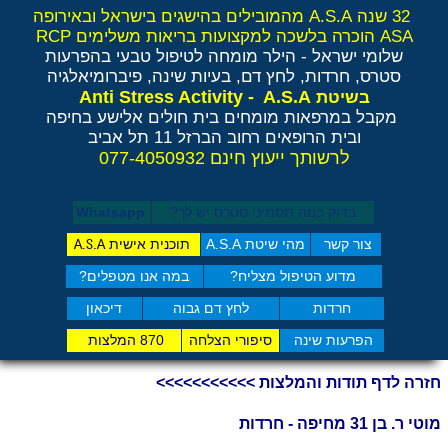
32 שנה A.S.A מהמובילים בהישגים בישראל ובאירופה
ASA הוכרה בלשכה למקצועות בריאות משלימים RCP
שלומי ישראל - הילר
מומחה לטיפול טבעי בהפרעות
סטרס, חרדות, לחץ דם, בעיות שינה, פיברומיאלגיה
Anti Stress Activity - A.S.A
בשיטת
מקבל במרפאות מומחים בית חולים אלישע בחיפה
ובית הרופאים רחוב הברזל 11 תל אביב
לרשותך ייעוץ חינם 077-4050932
בדוק כמה תסמיני סט​רס יש לך?
Whatsapp
צור קשר
מהי שיטת A.S.A
תוכנית אישית
A.S.A
מדוע הטיפול מצליח?
במה אנו מטפלים?
חרדות
לחץ דם גבוה
דיכאון
הפרעות שינה
סיפורי הצלחה
870 המלצות
חזרה לדף תודות והמלצות >>>>>>>>>>>
מוטי ר. בן 31 מחיפה - חרדות