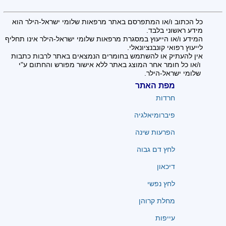
כל הכתוב ו/או המתפרסם באתר מרפאות שלומי ישראל-הילר הוא
מידע ראשוני בלבד.
המידע ו/או הייעוץ במסגרת מרפאות שלומי ישראל-הילר אינו תחליף
לייעוץ רפואי קונבנציונאלי.
אין להעתיק או להשתמש בחומרים הנמצאים באתר לרבות כתבות
ו/או כל חומר אחר המוצג באתר ללא אישור מפורש והחתום ע"י
שלומי ישראל-הילר.
מפת האתר
חרדות
פיברומיאלגיה
הפרעות שינה
לחץ דם גבוה
דיכאון
לחץ נפשי
מחלת קרוהן
עייפות