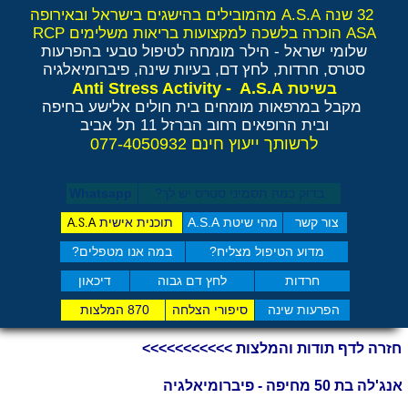
32 שנה A.S.A מהמובילים בהישגים בישראל ובאירופה
ASA הוכרה בלשכה למקצועות בריאות משלימים RCP
שלומי ישראל - הילר
מומחה לטיפול טבעי בהפרעות
סטרס, חרדות, לחץ דם, בעיות שינה, פיברומיאלגיה
Anti Stress Activity - A.S.A
בשיטת
מקבל במרפאות מומחים בית חולים אלישע בחיפה
ובית הרופאים רחוב הברזל 11 תל אביב
לרשותך ייעוץ חינם 077-4050932
בדוק כמה תסמיני סט​רס יש לך?
Whatsapp
צור קשר
מהי שיטת A.S.A
תוכנית אישית
A.S.A
מדוע הטיפול מצליח?
במה אנו מטפלים?
חרדות
לחץ דם גבוה
דיכאון
הפרעות שינה
סיפורי הצלחה
870 המלצות
חזרה לדף תודות והמלצות >>>>>>>>>>>
אנג'לה בת 50 מחיפה - פיברומיאלגיה