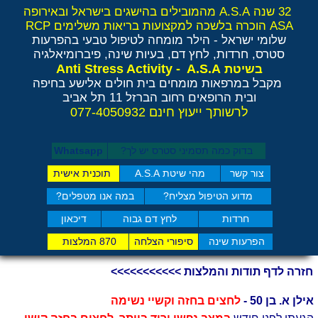
32 שנה A.S.A מהמובילים בהישגים בישראל ובאירופה
ASA הוכרה בלשכה למקצועות בריאות משלימים RCP
שלומי ישראל - הילר
מומחה לטיפול טבעי בהפרעות
סטרס, חרדות, לחץ דם, בעיות שינה, פיברומיאלגיה
Anti Stress Activity - A.S.A
בשיטת
מקבל במרפאות מומחים בית חולים אלישע בחיפה
ובית הרופאים רחוב הברזל 11 תל אביב
לרשותך ייעוץ חינם 077-4050932
בדוק כמה תסמיני סט​רס יש לך?
Whatsapp
צור קשר
מהי שיטת A.S.A
תוכנית אישית
מדוע הטיפול מצליח?
במה אנו מטפלים?
חרדות
לחץ דם גבוה
דיכאון
הפרעות שינה
סיפורי הצלחה
870 המלצות
חזרה לדף תודות והמלצות >>>>>>>>>>>
אילן א. בן 50 -
לחצים בחזה וקשיי נשימה