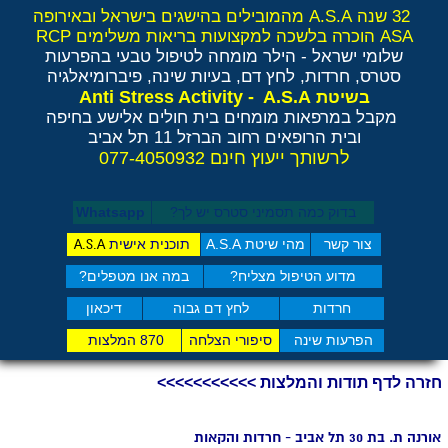
32 שנה A.S.A מהמובילים בהישגים בישראל ובאירופה
ASA הוכרה בלשכה למקצועות בריאות משלימים RCP
שלומי ישראל - הילר
מומחה לטיפול טבעי בהפרעות
סטרס, חרדות, לחץ דם, בעיות שינה, פיברומיאלגיה
Anti Stress Activity - A.S.A
בשיטת
מקבל במרפאות מומחים בית חולים אלישע בחיפה
ובית הרופאים רחוב הברזל 11 תל אביב
לרשותך ייעוץ חינם 077-4050932
בדוק כמה תסמיני סט​רס יש לך?
Whatsapp
צור קשר
מהי שיטת A.S.A
תוכנית אישית
A.S.A
מדוע הטיפול מצליח?
במה אנו מטפלים?
חרדות
לחץ דם גבוה
דיכאון
הפרעות שינה
סיפורי הצלחה
870 המלצות
חזרה לדף תודות והמלצות >>>>>>>>>>>
אורנה ת. בת 30 תל אביב - חרדות והקאות