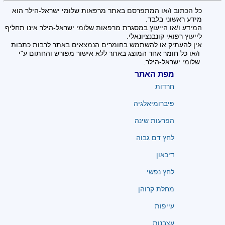
כל הכתוב ו/או המתפרסם באתר מרפאות שלומי ישראל-הילר הוא
מידע ראשוני בלבד.
המידע ו/או הייעוץ במסגרת מרפאות שלומי ישראל-הילר אינו תחליף
לייעוץ רפואי קונבנציונאלי.
אין להעתיק או להשתמש בחומרים הנמצאים באתר לרבות כתבות
ו/או כל חומר אחר המוצג באתר ללא אישור מפורש והחתום ע"י
שלומי ישראל-הילר.
מפת האתר
חרדות
פיברומיאלגיה
הפרעות שינה
לחץ דם גבוה
דיכאון
לחץ נפשי
מחלת קרוהן
עייפות
עצבנות