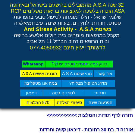
32 שנה A.S.A מהמובילים בהישגים בישראל ובאירופה
ASA הוכרה בלשכה למקצועות בריאות משלימים RCP
שלומי ישראל - הילר
מומחה לטיפול טבעי בהפרעות
סטרס, חרדות, לחץ דם, בעיות שינה, פיברומיאלגיה
Anti Stress Activity - A.S.A
בשיטת
מקבל במרפאות מומחים בית חולים אלישע בחיפה
ובית הרופאים רחוב הברזל 11 תל אביב
לרשותך ייעוץ חינם 077-4050932
בדוק כמה תסמיני סט​רס יש לך?
Whatsapp
צור קשר
מהי שיטת A.S.A
תוכנית אישית
A.S.A
מדוע הטיפול מצליח?
במה אנו מטפלים?
חרדות
לחץ דם גבוה
דיכאון
הפרעות שינה
סיפורי הצלחה
870 המלצות
חזרה לדף תודות והמלצות >>>>>>>>>>>
אורנה ד. בת 30 רחובות - דיכאון קשה וחרדות.