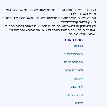
כל הכתוב ו/או המתפרסם באתר מרפאות שלומי ישראל-הילר הוא
מידע ראשוני בלבד.
המידע ו/או הייעוץ במסגרת מרפאות שלומי ישראל-הילר אינו תחליף
לייעוץ רפואי קונבנציונאלי.
אין להעתיק או להשתמש בחומרים הנמצאים באתר לרבות כתבות
ו/או כל חומר אחר המוצג באתר ללא אישור מפורש והחתום ע"י
שלומי ישראל-הילר.
מפת האתר
חרדות
פיברומיאלגיה
הפרעות שינה
לחץ דם גבוה
דיכאון
לחץ נפשי
מחלת קרוהן
עייפות