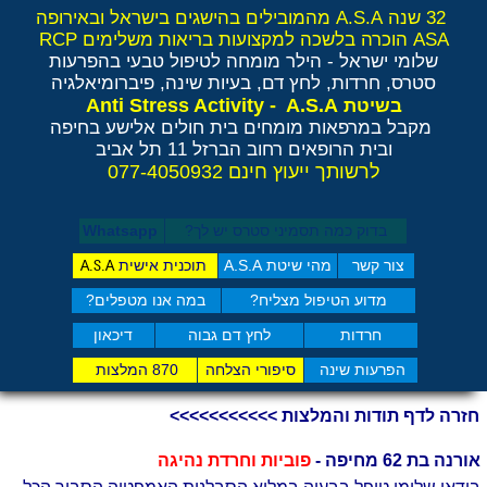
32 שנה A.S.A מהמובילים בהישגים בישראל ובאירופה
ASA הוכרה בלשכה למקצועות בריאות משלימים RCP
שלומי ישראל - הילר
מומחה לטיפול טבעי בהפרעות
סטרס, חרדות, לחץ דם, בעיות שינה, פיברומיאלגיה
Anti Stress Activity - A.S.A
בשיטת
מקבל במרפאות מומחים בית חולים אלישע בחיפה
ובית הרופאים רחוב הברזל 11 תל אביב
לרשותך ייעוץ חינם 077-4050932
בדוק כמה תסמיני סט​רס יש לך?
Whatsapp
צור קשר
מהי שיטת A.S.A
תוכנית אישית
A.S.A
מדוע הטיפול מצליח?
במה אנו מטפלים?
חרדות
לחץ דם גבוה
דיכאון
הפרעות שינה
סיפורי הצלחה
870 המלצות
חזרה לדף תודות והמלצות >>>>>>>>>>>
אורנה בת 62 מחיפה -
פוביות וחרדת נהיגה