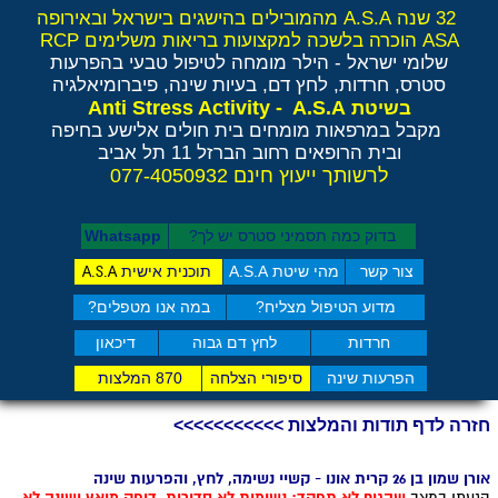
32 שנה A.S.A מהמובילים בהישגים בישראל ובאירופה
ASA הוכרה בלשכה למקצועות בריאות משלימים RCP
שלומי ישראל - הילר
מומחה לטיפול טבעי בהפרעות
סטרס, חרדות, לחץ דם, בעיות שינה, פיברומיאלגיה
Anti Stress Activity - A.S.A
בשיטת
מקבל במרפאות מומחים בית חולים אלישע בחיפה
ובית הרופאים רחוב הברזל 11 תל אביב
לרשותך ייעוץ חינם 077-4050932
בדוק כמה תסמיני סט​רס יש לך?
Whatsapp
צור קשר
מהי שיטת A.S.A
תוכנית אישית
A.S.A
מדוע הטיפול מצליח?
במה אנו מטפלים?
חרדות
לחץ דם גבוה
דיכאון
הפרעות שינה
סיפורי הצלחה
870 המלצות
חזרה לדף תודות והמלצות >>>>>>>>>>>
אורן שמון בן 26 קרית אונו - קשיי נשימה, לחץ, והפרעות שינה
הגעתי במצב
שהגוף לא תפקד: נשימות לא סדירות, דופק מואץ ושינה לא