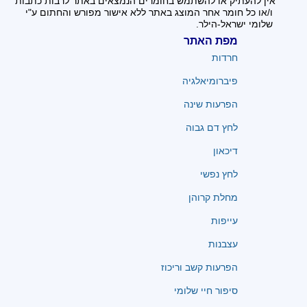
אין להעתיק או להשתמש בחומרים הנמצאים באתר לרבות כתבות
ו/או כל חומר אחר המוצג באתר ללא אישור מפורש והחתום ע"י
שלומי ישראל-הילר.
מפת האתר
חרדות
פיברומיאלגיה
הפרעות שינה
לחץ דם גבוה
דיכאון
לחץ נפשי
מחלת קרוהן
עייפות
עצבנות
הפרעות קשב וריכוז
סיפור חיי שלומי