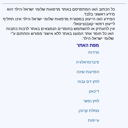
כל הכתוב ו/או המתפרסם באתר מרפאות שלומי ישראל-הילר הוא
מידע ראשוני בלבד.
המידע ו/או הייעוץ במסגרת מרפאות שלומי ישראל-הילר אינו תחליף
לייעוץ רפואי קונבנציונאלי.
אין להעתיק או להשתמש בחומרים הנמצאים באתר לרבות כתבות
ו/או כל חומר אחר המוצג באתר ללא אישור מפורש והחתום ע"י
שלומי ישראל-הילר.
מפת האתר
חרדות
פיברומיאלגיה
הפרעות שינה
לחץ דם גבוה
דיכאון
לחץ נפשי
מחלת קרוהן
עייפות