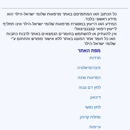
כל הכתוב ו/או המתפרסם באתר מרפאות שלומי ישראל-הילר הוא
מידע ראשוני בלבד.
המידע ו/או הייעוץ במסגרת מרפאות שלומי ישראל-הילר אינו תחליף
לייעוץ רפואי קונבנציונאלי.
אין להעתיק או להשתמש בחומרים הנמצאים באתר לרבות כתבות
ו/או כל חומר אחר המוצג באתר ללא אישור מפורש והחתום ע"י
שלומי ישראל-הילר.
מפת האתר
חרדות
פיברומיאלגיה
הפרעות שינה
לחץ דם גבוה
דיכאון
לחץ נפשי
מחלת קרוהן
עייפות