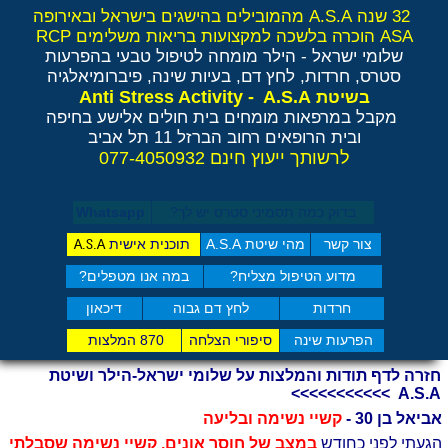
32 שנה A.S.A מהמובילים בהישגים בישראל ובאירופה
ASA הוכרה בלשכה למקצועות בריאות משלימים RCP
שלומי ישראל - הילר
מומחה לטיפול טבעי בהפרעות
סטרס, חרדות, לחץ דם, בעיות שינה, פיברומיאלגיה
Anti Stress Activity - A.S.A
בשיטת
מקבל במרפאות מומחים בית חולים אלישע בחיפה
ובית הרופאים רחוב הברזל 11 תל אביב
לרשותך ייעוץ חינם 077-4050932
בדוק כמה תסמיני סט​רס יש לך?
Whatsapp
צור קשר
מהי שיטת A.S.A
תוכנית אישית
A.S.A
מדוע הטיפול מצליח?
במה אנו מטפלים?
חרדות
לחץ דם גבוה
דיכאון
הפרעות שינה
סיפורי הצלחה
870 המלצות
חזרה לדף תודות והמלצות על שלומי ישראל-הילר ושיטת
A.S.A >>>>>>>>>>>
אביאל בן 30 -
קשיי נשימה ובליעה
הגעתי לפני כחודש
במצב של חוסר אונים, קשיי נשימה שסבלתי